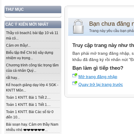
THƯ MỤC
Bạn chưa đăng 
CÁC Ý KIẾN MỚI NHẤT
Trang này yêu cầu bạn phả
Thầy có bsach1 bài tập 10 và 11
mà có...
Truy cập trang này như t
Cảm ơn thầy!...
Biểu tập thể Chi bộ xây dựng
Bạn phải mở trang đăng nhập, s
nhiệm vụ trọng...
khẩu đã đăng ký rồi nhấn nút "Đ
Chương trình công tác trọng tâm
Bạn làm gì tiếp theo?
của cá nhân Quý...
Mở trang đăng nhập
rất hay...
Quay trở lại trang trước
Kế hoạch giảng dạy lớp 4 SGK -
KNTT Môn...
Toán 1 KNTT. Bài 1 Tiết 2....
Toán 1 KNTT. Bài 1 Tiết 1....
Toán 1 KNTT. Bài Các số từ 0
đến 10...
Bài soạn hay. Cảm ơn thầy Nam
nhiều nhé ❤️❤️❤️❤️❤️❤️...