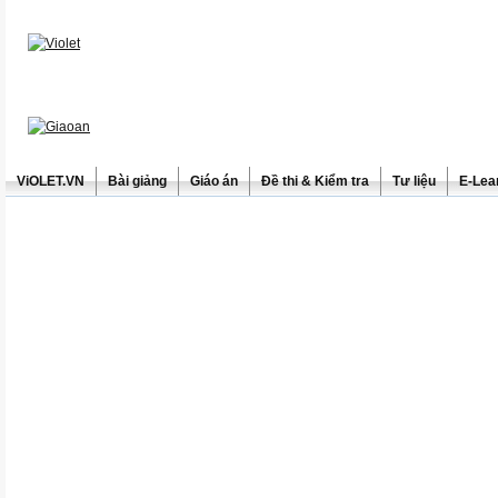
ViOLET.VN
Bài giảng
Giáo án
Đề thi & Kiểm tra
Tư liệu
E-Lea