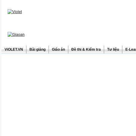
ViOLET.VN
Bài giảng
Giáo án
Đề thi & Kiểm tra
Tư liệu
E-Lea