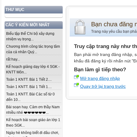
THƯ MỤC
Bạn chưa đăng 
CÁC Ý KIẾN MỚI NHẤT
Trang này yêu cầu bạn phả
Biểu tập thể Chi bộ xây dựng
nhiệm vụ trọng...
Truy cập trang này như t
Chương trình công tác trọng tâm
của cá nhân Quý...
Bạn phải mở trang đăng nhập, s
rất hay...
khẩu đã đăng ký rồi nhấn nút "Đ
Kế hoạch giảng dạy lớp 4 SGK -
Bạn làm gì tiếp theo?
KNTT Môn...
Mở trang đăng nhập
Toán 1 KNTT. Bài 1 Tiết 2....
Quay trở lại trang trước
Toán 1 KNTT. Bài 1 Tiết 1....
Toán 1 KNTT. Bài Các số từ 0
đến 10...
Bài soạn hay. Cảm ơn thầy Nam
nhiều nhé ❤️❤️❤️❤️❤️❤️...
Kế hoạch bài soạn giáo án lớp 1
theo SGK...
Ngày hè không biết đi đâu chơi,