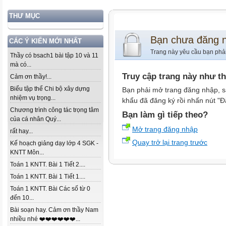
THƯ MỤC
Bạn chưa đăng 
CÁC Ý KIẾN MỚI NHẤT
Trang này yêu cầu bạn phả
Thầy có bsach1 bài tập 10 và 11
mà có...
Truy cập trang này như t
Cảm ơn thầy!...
Biểu tập thể Chi bộ xây dựng
Bạn phải mở trang đăng nhập, s
nhiệm vụ trọng...
khẩu đã đăng ký rồi nhấn nút "Đ
Chương trình công tác trọng tâm
Bạn làm gì tiếp theo?
của cá nhân Quý...
Mở trang đăng nhập
rất hay...
Quay trở lại trang trước
Kế hoạch giảng dạy lớp 4 SGK -
KNTT Môn...
Toán 1 KNTT. Bài 1 Tiết 2....
Toán 1 KNTT. Bài 1 Tiết 1....
Toán 1 KNTT. Bài Các số từ 0
đến 10...
Bài soạn hay. Cảm ơn thầy Nam
nhiều nhé ❤️❤️❤️❤️❤️❤️...