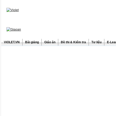
ViOLET.VN
Bài giảng
Giáo án
Đề thi & Kiểm tra
Tư liệu
E-Lea