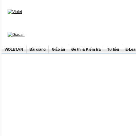
ViOLET.VN
Bài giảng
Giáo án
Đề thi & Kiểm tra
Tư liệu
E-Lea