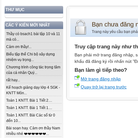
THƯ MỤC
Bạn chưa đăng 
CÁC Ý KIẾN MỚI NHẤT
Trang này yêu cầu bạn phả
Thầy có bsach1 bài tập 10 và 11
mà có...
Truy cập trang này như t
Cảm ơn thầy!...
Biểu tập thể Chi bộ xây dựng
Bạn phải mở trang đăng nhập, s
nhiệm vụ trọng...
khẩu đã đăng ký rồi nhấn nút "Đ
Chương trình công tác trọng tâm
Bạn làm gì tiếp theo?
của cá nhân Quý...
Mở trang đăng nhập
rất hay...
Quay trở lại trang trước
Kế hoạch giảng dạy lớp 4 SGK -
KNTT Môn...
Toán 1 KNTT. Bài 1 Tiết 2....
Toán 1 KNTT. Bài 1 Tiết 1....
Toán 1 KNTT. Bài Các số từ 0
đến 10...
Bài soạn hay. Cảm ơn thầy Nam
nhiều nhé ❤️❤️❤️❤️❤️❤️...