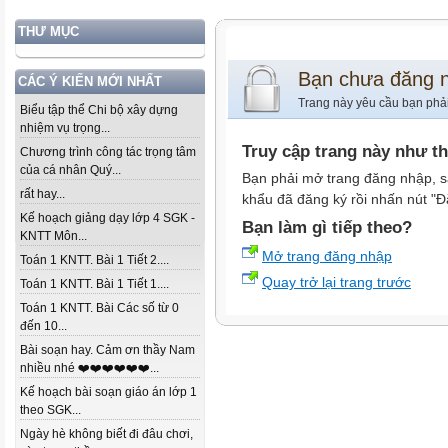
THƯ MỤC
Bạn chưa đăng 
CÁC Ý KIẾN MỚI NHẤT
Trang này yêu cầu bạn phả
Biểu tập thể Chi bộ xây dựng
nhiệm vụ trọng...
Truy cập trang này như t
Chương trình công tác trọng tâm
của cá nhân Quý...
Bạn phải mở trang đăng nhập, s
rất hay...
khẩu đã đăng ký rồi nhấn nút "Đ
Kế hoạch giảng dạy lớp 4 SGK -
Bạn làm gì tiếp theo?
KNTT Môn...
Mở trang đăng nhập
Toán 1 KNTT. Bài 1 Tiết 2....
Quay trở lại trang trước
Toán 1 KNTT. Bài 1 Tiết 1....
Toán 1 KNTT. Bài Các số từ 0
đến 10...
Bài soạn hay. Cảm ơn thầy Nam
nhiều nhé ❤️❤️❤️❤️❤️❤️...
Kế hoạch bài soạn giáo án lớp 1
theo SGK...
Ngày hè không biết đi đâu chơi,