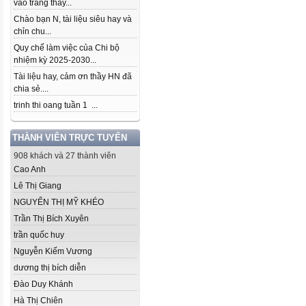
vào trang thầy...
Chào bạn N, tài liệu siêu hay và
chỉn chu...
Quy chế làm việc của Chi bộ
nhiệm kỳ 2025-2030...
Tài liệu hay, cảm ơn thầy HN đã
chia sẻ....
trinh thi oang tuần 1 ...
THÀNH VIÊN TRỰC TUYẾN
908 khách và 27 thành viên
Cao Anh
Lê Thị Giang
NGUYỂN THỊ MỸ KHÉO
Trần Thị Bích Xuyên
trần quốc huy
Nguyễn Kiếm Vương
dương thị bích diễn
Đào Duy Khánh
Hà Thị Chiên