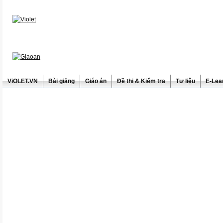
ViOLET.VN
Bài giảng
Giáo án
Đề thi & Kiểm tra
Tư liệu
E-Lea