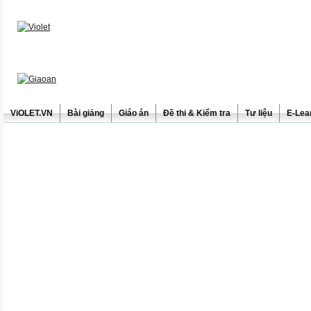
ViOLET.VN
Bài giảng
Giáo án
Đề thi & Kiểm tra
Tư liệu
E-Lea