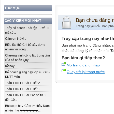
THƯ MỤC
Bạn chưa đăng 
CÁC Ý KIẾN MỚI NHẤT
Trang này yêu cầu bạn phả
Thầy có bsach1 bài tập 10 và 11
mà có...
Truy cập trang này như t
Cảm ơn thầy!...
Biểu tập thể Chi bộ xây dựng
Bạn phải mở trang đăng nhập, s
nhiệm vụ trọng...
khẩu đã đăng ký rồi nhấn nút "Đ
Chương trình công tác trọng tâm
Bạn làm gì tiếp theo?
của cá nhân Quý...
Mở trang đăng nhập
rất hay...
Quay trở lại trang trước
Kế hoạch giảng dạy lớp 4 SGK -
KNTT Môn...
Toán 1 KNTT. Bài 1 Tiết 2....
Toán 1 KNTT. Bài 1 Tiết 1....
Toán 1 KNTT. Bài Các số từ 0
đến 10...
Bài soạn hay. Cảm ơn thầy Nam
nhiều nhé ❤️❤️❤️❤️❤️❤️...