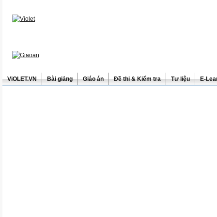
ViOLET.VN
Bài giảng
Giáo án
Đề thi & Kiểm tra
Tư liệu
E-Lea