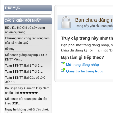
THƯ MỤC
Bạn chưa đăng 
CÁC Ý KIẾN MỚI NHẤT
Trang này yêu cầu bạn phả
Biểu tập thể Chi bộ xây dựng
nhiệm vụ trọng...
Truy cập trang này như t
Chương trình công tác trọng tâm
của cá nhân Quý...
Bạn phải mở trang đăng nhập, s
rất hay...
khẩu đã đăng ký rồi nhấn nút "Đ
Kế hoạch giảng dạy lớp 4 SGK -
Bạn làm gì tiếp theo?
KNTT Môn...
Mở trang đăng nhập
Toán 1 KNTT. Bài 1 Tiết 2....
Quay trở lại trang trước
Toán 1 KNTT. Bài 1 Tiết 1....
Toán 1 KNTT. Bài Các số từ 0
đến 10...
Bài soạn hay. Cảm ơn thầy Nam
nhiều nhé ❤️❤️❤️❤️❤️❤️...
Kế hoạch bài soạn giáo án lớp 1
theo SGK...
Ngày hè không biết đi đâu chơi,