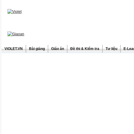
ViOLET.VN
Bài giảng
Giáo án
Đề thi & Kiểm tra
Tư liệu
E-Lea