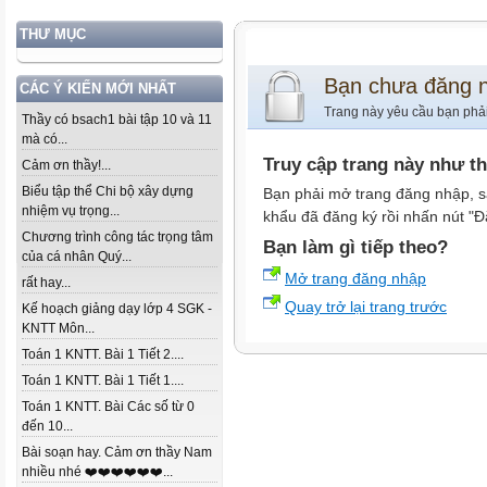
THƯ MỤC
Bạn chưa đăng 
CÁC Ý KIẾN MỚI NHẤT
Trang này yêu cầu bạn phả
Thầy có bsach1 bài tập 10 và 11
mà có...
Truy cập trang này như t
Cảm ơn thầy!...
Biểu tập thể Chi bộ xây dựng
Bạn phải mở trang đăng nhập, s
nhiệm vụ trọng...
khẩu đã đăng ký rồi nhấn nút "Đ
Chương trình công tác trọng tâm
Bạn làm gì tiếp theo?
của cá nhân Quý...
Mở trang đăng nhập
rất hay...
Quay trở lại trang trước
Kế hoạch giảng dạy lớp 4 SGK -
KNTT Môn...
Toán 1 KNTT. Bài 1 Tiết 2....
Toán 1 KNTT. Bài 1 Tiết 1....
Toán 1 KNTT. Bài Các số từ 0
đến 10...
Bài soạn hay. Cảm ơn thầy Nam
nhiều nhé ❤️❤️❤️❤️❤️❤️...