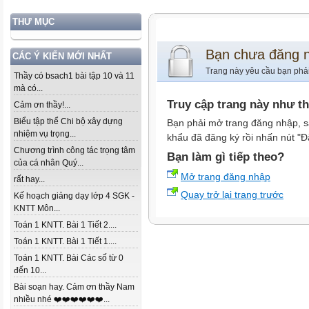
THƯ MỤC
Bạn chưa đăng 
CÁC Ý KIẾN MỚI NHẤT
Trang này yêu cầu bạn phả
Thầy có bsach1 bài tập 10 và 11
mà có...
Truy cập trang này như t
Cảm ơn thầy!...
Biểu tập thể Chi bộ xây dựng
Bạn phải mở trang đăng nhập, s
nhiệm vụ trọng...
khẩu đã đăng ký rồi nhấn nút "Đ
Chương trình công tác trọng tâm
Bạn làm gì tiếp theo?
của cá nhân Quý...
Mở trang đăng nhập
rất hay...
Quay trở lại trang trước
Kế hoạch giảng dạy lớp 4 SGK -
KNTT Môn...
Toán 1 KNTT. Bài 1 Tiết 2....
Toán 1 KNTT. Bài 1 Tiết 1....
Toán 1 KNTT. Bài Các số từ 0
đến 10...
Bài soạn hay. Cảm ơn thầy Nam
nhiều nhé ❤️❤️❤️❤️❤️❤️...