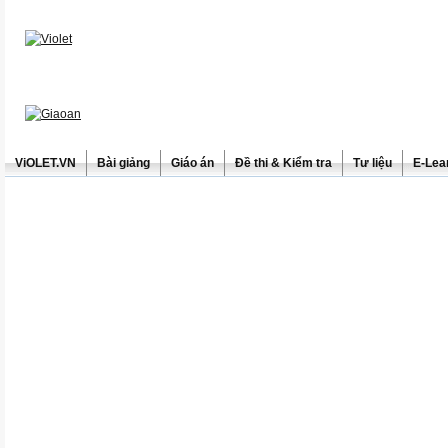
ViOLET.VN
Bài giảng
Giáo án
Đề thi & Kiểm tra
Tư liệu
E-Lea