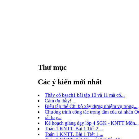
Thư mục
Các ý kiến mới nhất
Thầy có bsach1 bài tập 10 và 11 mà có...
Cảm ơn thầy!...
Biểu tập thể Chi bộ xây dựng nhiệm vụ trọng...
Chương trình công tác trọng tâm của cá nhân Qu
rất hay...
Kế hoạch giảng dạy lớp 4 SGK - KNTT Môn...
Toán 1 KNTT. Bài 1 Tiết 2....
Toán 1 KNTT. Bài 1 Tiết 1....