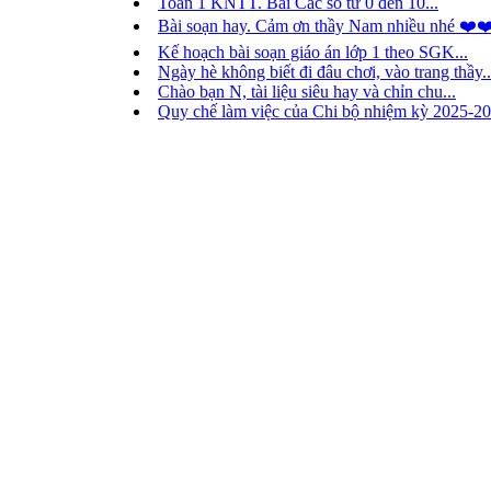
Toán 1 KNTT. Bài Các số từ 0 đến 10...
Bài soạn hay. Cảm ơn thầy Nam nhiều nhé ❤️❤
Kế hoạch bài soạn giáo án lớp 1 theo SGK...
Ngày hè không biết đi đâu chơi, vào trang thầy..
Chào bạn N, tài liệu siêu hay và chỉn chu...
Quy chế làm việc của Chi bộ nhiệm kỳ 2025-20
Thành viên trực tuyến
277 khách và 64 thành viên
Danh Lịnh
Nguyễn Ngọc Nguyên Đán
Quỳnh Trang
Lê Hoài Đức
Hien Cu
Lê Thị Hiền
Nguyễn Văn Quang
Lương Thị Đồi
thang ro yam
trần thị thúy vy
Hà Dã Thế
Lý Thị Giang
Đặng Nguyễn Thu Ngân
phạm thị anh