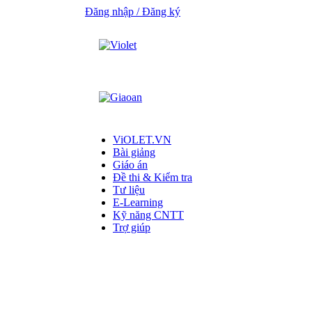
Đăng nhập / Đăng ký
ViOLET.VN
Bài giảng
Giáo án
Đề thi & Kiểm tra
Tư liệu
E-Learning
Kỹ năng CNTT
Trợ giúp