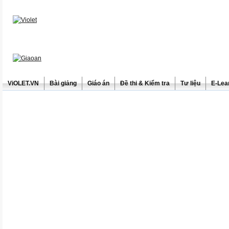
ViOLET.VN
Bài giảng
Giáo án
Đề thi & Kiểm tra
Tư liệu
E-Lea