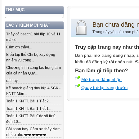
THƯ MỤC
Bạn chưa đăng 
CÁC Ý KIẾN MỚI NHẤT
Trang này yêu cầu bạn phả
Thầy có bsach1 bài tập 10 và 11
mà có...
Truy cập trang này như t
Cảm ơn thầy!...
Biểu tập thể Chi bộ xây dựng
Bạn phải mở trang đăng nhập, s
nhiệm vụ trọng...
khẩu đã đăng ký rồi nhấn nút "Đ
Chương trình công tác trọng tâm
Bạn làm gì tiếp theo?
của cá nhân Quý...
Mở trang đăng nhập
rất hay...
Quay trở lại trang trước
Kế hoạch giảng dạy lớp 4 SGK -
KNTT Môn...
Toán 1 KNTT. Bài 1 Tiết 2....
Toán 1 KNTT. Bài 1 Tiết 1....
Toán 1 KNTT. Bài Các số từ 0
đến 10...
Bài soạn hay. Cảm ơn thầy Nam
nhiều nhé ❤️❤️❤️❤️❤️❤️...