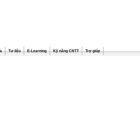
ra
Tư liệu
E-Learning
Kỹ năng CNTT
Trợ giúp