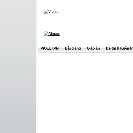
ViOLET.VN
Bài giảng
Giáo án
Đề thi & Kiểm t