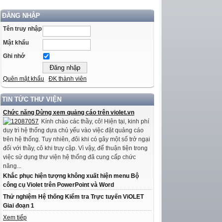
ĐĂNG NHẬP
Tên truy nhập
Mật khẩu
Ghi nhớ
Quên mật khẩu
ĐK thành viên
TIN TỨC THƯ VIỆN
Chức năng Dừng xem quảng cáo trên violet.vn
Kính chào các thầy, cô! Hiện tại, kinh phí
duy trì hệ thống dựa chủ yếu vào việc đặt quảng cáo
trên hệ thống. Tuy nhiên, đôi khi có gây một số trở ngại
đối với thầy, cô khi truy cập. Vì vậy, để thuận tiện trong
việc sử dụng thư viện hệ thống đã cung cấp chức
năng...
Khắc phục hiện tượng không xuất hiện menu Bộ
công cụ Violet trên PowerPoint và Word
Thử nghiệm Hệ thống Kiểm tra Trực tuyến ViOLET
Giai đoạn 1
Xem tiếp