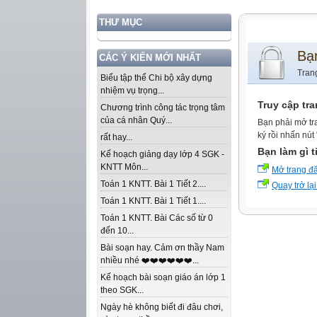
THƯ MỤC
Bạ
CÁC Ý KIẾN MỚI NHẤT
Tran
Biểu tập thể Chi bộ xây dựng
nhiệm vụ trọng...
Truy cập tr
Chương trình công tác trọng tâm
của cá nhân Quý...
Bạn phải mở tr
ký rồi nhấn nút
rất hay...
Bạn làm gì t
Kế hoạch giảng dạy lớp 4 SGK -
KNTT Môn...
Mở trang đ
Toán 1 KNTT. Bài 1 Tiết 2....
Quay trở lại
Toán 1 KNTT. Bài 1 Tiết 1....
Toán 1 KNTT. Bài Các số từ 0
đến 10...
Bài soạn hay. Cảm ơn thầy Nam
nhiều nhé ❤️❤️❤️❤️❤️❤️...
Kế hoạch bài soạn giáo án lớp 1
theo SGK...
Ngày hè không biết đi đâu chơi,