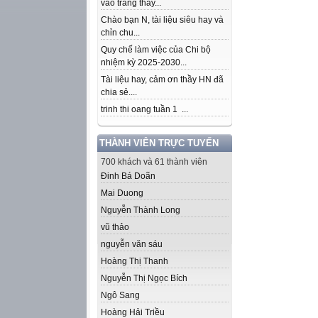
vào trang thầy...
Chào bạn N, tài liệu siêu hay và
chỉn chu...
Quy chế làm việc của Chi bộ
nhiệm kỳ 2025-2030...
Tài liệu hay, cảm ơn thầy HN đã
chia sẻ....
trinh thi oang tuần 1 ...
THÀNH VIÊN TRỰC TUYẾN
700 khách và 61 thành viên
Đinh Bá Doãn
Mai Duong
Nguyễn Thành Long
vũ thảo
nguyễn văn sáu
Hoàng Thị Thanh
Nguyễn Thị Ngọc Bích
Ngô Sang
Hoàng Hải Triều