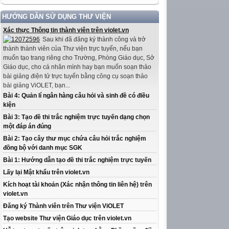
HƯỚNG DẪN SỬ DỤNG THƯ VIỆN
Xác thực Thông tin thành viên trên violet.vn
Sau khi đã đăng ký thành công và trở
thành thành viên của Thư viện trực tuyến, nếu bạn
muốn tạo trang riêng cho Trường, Phòng Giáo dục, Sở
Giáo dục, cho cá nhân mình hay bạn muốn soạn thảo
bài giảng điện tử trực tuyến bằng công cụ soạn thảo
bài giảng ViOLET, bạn...
Bài 4: Quản lí ngân hàng câu hỏi và sinh đề có điều
kiện
Bài 3: Tạo đề thi trắc nghiệm trực tuyến dạng chọn
một đáp án đúng
Bài 2: Tạo cây thư mục chứa câu hỏi trắc nghiệm
đồng bộ với danh mục SGK
Bài 1: Hướng dẫn tạo đề thi trắc nghiệm trực tuyến
Lấy lại Mật khẩu trên violet.vn
Kích hoạt tài khoản (Xác nhận thông tin liên hệ) trên
violet.vn
Đăng ký Thành viên trên Thư viện ViOLET
Tạo website Thư viện Giáo dục trên violet.vn