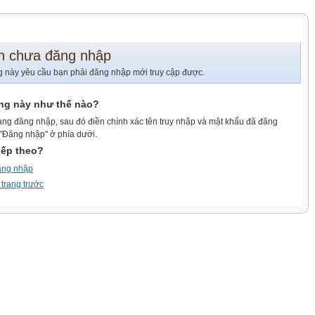
n chưa đăng nhập
g này yêu cầu bạn phải đăng nhập mới truy cập được.
ang này như thế nào?
ang đăng nhập, sau đó điền chính xác tên truy nhập và mật khẩu đã đăng
 "Đăng nhập" ở phía dưới.
iếp theo?
ăng nhập
 trang trước