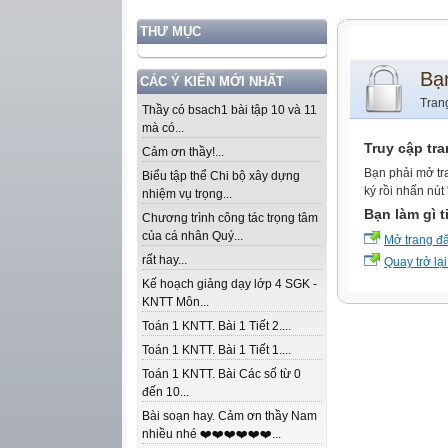
THƯ MỤC
Bạ
CÁC Ý KIẾN MỚI NHẤT
Tran
Thầy có bsach1 bài tập 10 và 11
mà có...
Truy cập tr
Cảm ơn thầy!...
Bạn phải mở tr
Biểu tập thể Chi bộ xây dựng
ký rồi nhấn nút
nhiệm vụ trọng...
Bạn làm gì t
Chương trình công tác trọng tâm
của cá nhân Quý...
Mở trang đ
rất hay...
Quay trở lại
Kế hoạch giảng dạy lớp 4 SGK -
KNTT Môn...
Toán 1 KNTT. Bài 1 Tiết 2....
Toán 1 KNTT. Bài 1 Tiết 1....
Toán 1 KNTT. Bài Các số từ 0
đến 10...
Bài soạn hay. Cảm ơn thầy Nam
nhiều nhé ❤️❤️❤️❤️❤️❤️...