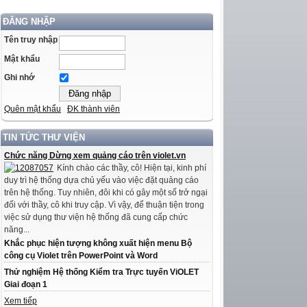
ĐĂNG NHẬP
Tên truy nhập
Mật khẩu
Ghi nhớ
Quên mật khẩu
ĐK thành viên
TIN TỨC THƯ VIỆN
Chức năng Dừng xem quảng cáo trên violet.vn
Kính chào các thầy, cô! Hiện tại, kinh phí
duy trì hệ thống dựa chủ yếu vào việc đặt quảng cáo
trên hệ thống. Tuy nhiên, đôi khi có gây một số trở ngại
đối với thầy, cô khi truy cập. Vì vậy, để thuận tiện trong
việc sử dụng thư viện hệ thống đã cung cấp chức
năng...
Khắc phục hiện tượng không xuất hiện menu Bộ
công cụ Violet trên PowerPoint và Word
Thử nghiệm Hệ thống Kiểm tra Trực tuyến ViOLET
Giai đoạn 1
Xem tiếp