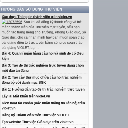
HƯỚNG DẪN SỬ DỤNG THƯ VIỆN
Xác thực Thông tin thành viên trên violet.vn
Sau khi đã đăng ký thành công và trở
thành thành viên của Thư viện trực tuyến, nếu bạn
muốn tạo trang riêng cho Trường, Phòng Giáo dục, Sở
Giáo dục, cho cá nhân mình hay bạn muốn soạn thảo
bài giảng điện tử trực tuyến bằng công cụ soạn thảo
bài giảng ViOLET, bạn...
Bài 4: Quản lí ngân hàng câu hỏi và sinh đề có điều
kiện
Bài 3: Tạo đề thi trắc nghiệm trực tuyến dạng chọn
một đáp án đúng
Bài 2: Tạo cây thư mục chứa câu hỏi trắc nghiệm
đồng bộ với danh mục SGK
Bài 1: Hướng dẫn tạo đề thi trắc nghiệm trực tuyến
Lấy lại Mật khẩu trên violet.vn
Kích hoạt tài khoản (Xác nhận thông tin liên hệ) trên
violet.vn
Đăng ký Thành viên trên Thư viện ViOLET
Tạo website Thư viện Giáo dục trên violet.vn