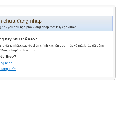
n chưa đăng nhập
g này yêu cầu bạn phải đăng nhập mới truy cập được.
ang này như thế nào?
ang đăng nhập, sau đó điền chính xác tên truy nhập và mật khẩu đã đăng
 "Đăng nhập" ở phía dưới.
iếp theo?
ăng nhập
 trang trước