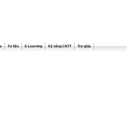
ra
Tư liệu
E-Learning
Kỹ năng CNTT
Trợ giúp