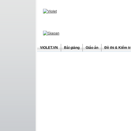
ViOLET.VN
Bài giảng
Giáo án
Đề thi & Kiểm t