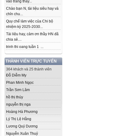
vào trang thầy...
Chào bạn N, tài liệu siêu hay và
chỉn chu...
Quy chế làm việc của Chi bộ
nhiệm kỳ 2025-2030...
Tài liệu hay, cảm ơn thầy HN đã
chia sẻ....
trinh thi oang tuần 1 ...
THÀNH VIÊN TRỰC TUYẾN
364 khách và 25 thành viên
Đỗ Diễm My
Phan Minh Ngọc
Trần Sơn Lâm
hồ thị thúy
nguyễn thị nga
Hoàng Hà Phương
Lý Thị Lệ Hằng
Lương Quý Dương
Nguyễn Xuân Thuỷ