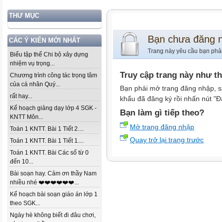
THƯ MỤC
Bạn chưa đăng 
CÁC Ý KIẾN MỚI NHẤT
Trang này yêu cầu bạn phả
Biểu tập thể Chi bộ xây dựng
nhiệm vụ trọng...
Truy cập trang này như t
Chương trình công tác trọng tâm
của cá nhân Quý...
Bạn phải mở trang đăng nhập, s
rất hay...
khẩu đã đăng ký rồi nhấn nút "Đ
Kế hoạch giảng dạy lớp 4 SGK -
Bạn làm gì tiếp theo?
KNTT Môn...
Mở trang đăng nhập
Toán 1 KNTT. Bài 1 Tiết 2....
Quay trở lại trang trước
Toán 1 KNTT. Bài 1 Tiết 1....
Toán 1 KNTT. Bài Các số từ 0
đến 10...
Bài soạn hay. Cảm ơn thầy Nam
nhiều nhé ❤️❤️❤️❤️❤️❤️...
Kế hoạch bài soạn giáo án lớp 1
theo SGK...
Ngày hè không biết đi đâu chơi,