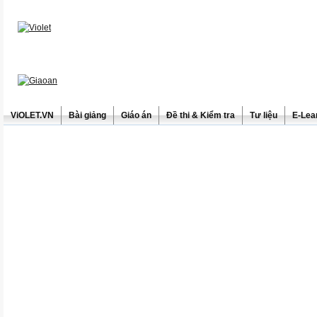
ViOLET.VN
Bài giảng
Giáo án
Đề thi & Kiểm tra
Tư liệu
E-Lea