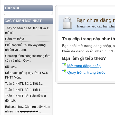
THƯ MỤC
Bạn chưa đăng 
CÁC Ý KIẾN MỚI NHẤT
Trang này yêu cầu bạn phả
Thầy có bsach1 bài tập 10 và 11
mà có...
Truy cập trang này như t
Cảm ơn thầy!...
Biểu tập thể Chi bộ xây dựng
Bạn phải mở trang đăng nhập, s
nhiệm vụ trọng...
khẩu đã đăng ký rồi nhấn nút "Đ
Chương trình công tác trọng tâm
Bạn làm gì tiếp theo?
của cá nhân Quý...
Mở trang đăng nhập
rất hay...
Quay trở lại trang trước
Kế hoạch giảng dạy lớp 4 SGK -
KNTT Môn...
Toán 1 KNTT. Bài 1 Tiết 2....
Toán 1 KNTT. Bài 1 Tiết 1....
Toán 1 KNTT. Bài Các số từ 0
đến 10...
Bài soạn hay. Cảm ơn thầy Nam
nhiều nhé ❤️❤️❤️❤️❤️❤️...