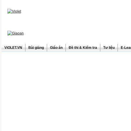
ViOLET.VN
Bài giảng
Giáo án
Đề thi & Kiểm tra
Tư liệu
E-Lea