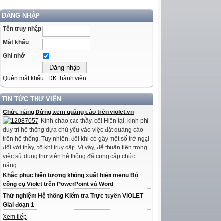
ĐĂNG NHẬP
Tên truy nhập
Mật khẩu
Ghi nhớ
Quên mật khẩu
ĐK thành viên
TIN TỨC THƯ VIỆN
Chức năng Dừng xem quảng cáo trên violet.vn
Kính chào các thầy, cô! Hiện tại, kinh phí
duy trì hệ thống dựa chủ yếu vào việc đặt quảng cáo
trên hệ thống. Tuy nhiên, đôi khi có gây một số trở ngại
đối với thầy, cô khi truy cập. Vì vậy, để thuận tiện trong
việc sử dụng thư viện hệ thống đã cung cấp chức
năng...
Khắc phục hiện tượng không xuất hiện menu Bộ
công cụ Violet trên PowerPoint và Word
Thử nghiệm Hệ thống Kiểm tra Trực tuyến ViOLET
Giai đoạn 1
Xem tiếp