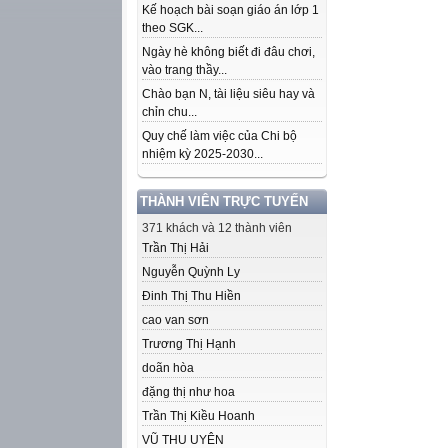
Kế hoạch bài soạn giáo án lớp 1
theo SGK...
Ngày hè không biết đi đâu chơi,
vào trang thầy...
Chào bạn N, tài liệu siêu hay và
chỉn chu...
Quy chế làm việc của Chi bộ
nhiệm kỳ 2025-2030...
THÀNH VIÊN TRỰC TUYẾN
371 khách và 12 thành viên
Trần Thị Hải
Nguyễn Quỳnh Ly
Đinh Thị Thu Hiền
cao van sơn
Trương Thị Hạnh
doãn hòa
đặng thị như hoa
Trần Thị Kiều Hoanh
VŨ THU UYÊN