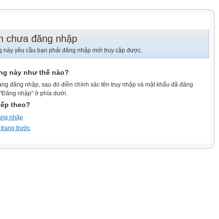
n chưa đăng nhập
g này yêu cầu bạn phải đăng nhập mới truy cập được.
ang này như thế nào?
ang đăng nhập, sau đó điền chính xác tên truy nhập và mật khẩu đã đăng
 "Đăng nhập" ở phía dưới.
iếp theo?
ăng nhập
 trang trước