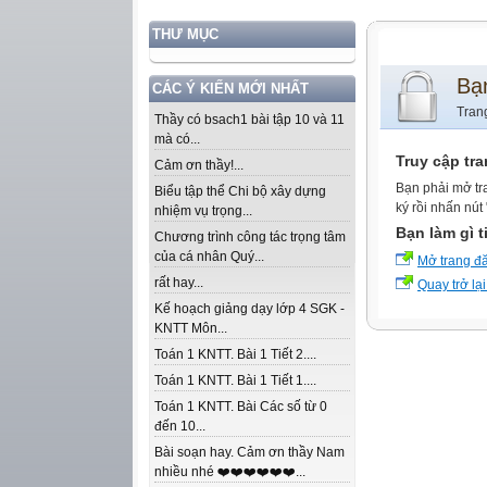
THƯ MỤC
Bạ
CÁC Ý KIẾN MỚI NHẤT
Tran
Thầy có bsach1 bài tập 10 và 11
mà có...
Truy cập tr
Cảm ơn thầy!...
Bạn phải mở tr
Biểu tập thể Chi bộ xây dựng
ký rồi nhấn nút
nhiệm vụ trọng...
Bạn làm gì t
Chương trình công tác trọng tâm
của cá nhân Quý...
Mở trang đ
rất hay...
Quay trở lại
Kế hoạch giảng dạy lớp 4 SGK -
KNTT Môn...
Toán 1 KNTT. Bài 1 Tiết 2....
Toán 1 KNTT. Bài 1 Tiết 1....
Toán 1 KNTT. Bài Các số từ 0
đến 10...
Bài soạn hay. Cảm ơn thầy Nam
nhiều nhé ❤️❤️❤️❤️❤️❤️...