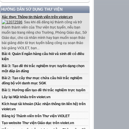
HƯỚNG DẪN SỬ DỤNG THƯ VIỆN
Xác thực Thông tin thành viên trên violet.vn
Sau khi đã đăng ký thành công và trở
thành thành viên của Thư viện trực tuyến, nếu bạn
muốn tạo trang riêng cho Trường, Phòng Giáo dục, Sở
Giáo dục, cho cá nhân mình hay bạn muốn soạn thảo
bài giảng điện tử trực tuyến bằng công cụ soạn thảo
bài giảng ViOLET, bạn...
Bài 4: Quản lí ngân hàng câu hỏi và sinh đề có điều
kiện
Bài 3: Tạo đề thi trắc nghiệm trực tuyến dạng chọn
một đáp án đúng
Bài 2: Tạo cây thư mục chứa câu hỏi trắc nghiệm
đồng bộ với danh mục SGK
Bài 1: Hướng dẫn tạo đề thi trắc nghiệm trực tuyến
Lấy lại Mật khẩu trên violet.vn
Kích hoạt tài khoản (Xác nhận thông tin liên hệ) trên
violet.vn
Đăng ký Thành viên trên Thư viện ViOLET
Tạo website Thư viện Giáo dục trên violet.vn