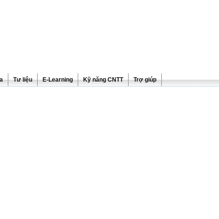
ra
Tư liệu
E-Learning
Kỹ năng CNTT
Trợ giúp