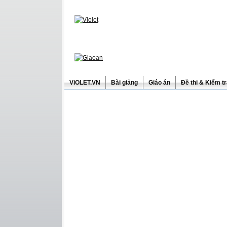
ViOLET.VN
Bài giảng
Giáo án
Đề thi & Kiểm t