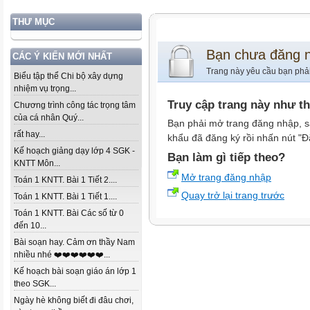
THƯ MỤC
Bạn chưa đăng 
CÁC Ý KIẾN MỚI NHẤT
Trang này yêu cầu bạn phả
Biểu tập thể Chi bộ xây dựng
nhiệm vụ trọng...
Truy cập trang này như t
Chương trình công tác trọng tâm
của cá nhân Quý...
Bạn phải mở trang đăng nhập, s
rất hay...
khẩu đã đăng ký rồi nhấn nút "Đ
Kế hoạch giảng dạy lớp 4 SGK -
Bạn làm gì tiếp theo?
KNTT Môn...
Mở trang đăng nhập
Toán 1 KNTT. Bài 1 Tiết 2....
Quay trở lại trang trước
Toán 1 KNTT. Bài 1 Tiết 1....
Toán 1 KNTT. Bài Các số từ 0
đến 10...
Bài soạn hay. Cảm ơn thầy Nam
nhiều nhé ❤️❤️❤️❤️❤️❤️...
Kế hoạch bài soạn giáo án lớp 1
theo SGK...
Ngày hè không biết đi đâu chơi,