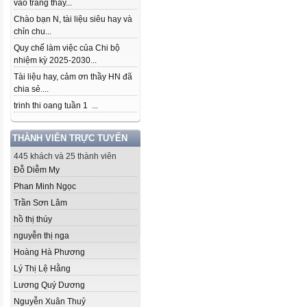
vào trang thầy...
Chào bạn N, tài liệu siêu hay và
chỉn chu...
Quy chế làm việc của Chi bộ
nhiệm kỳ 2025-2030...
Tài liệu hay, cảm ơn thầy HN đã
chia sẻ....
trinh thi oang tuần 1 ...
THÀNH VIÊN TRỰC TUYẾN
445 khách và 25 thành viên
Đỗ Diễm My
Phan Minh Ngọc
Trần Sơn Lâm
hồ thị thúy
nguyễn thị nga
Hoàng Hà Phương
Lý Thị Lệ Hằng
Lương Quý Dương
Nguyễn Xuân Thuỷ