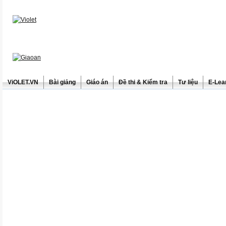
ViOLET.VN
Bài giảng
Giáo án
Đề thi & Kiểm tra
Tư liệu
E-Lea