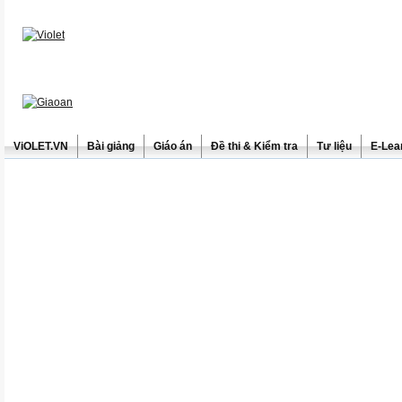
ViOLET.VN
Bài giảng
Giáo án
Đề thi & Kiểm tra
Tư liệu
E-Lea