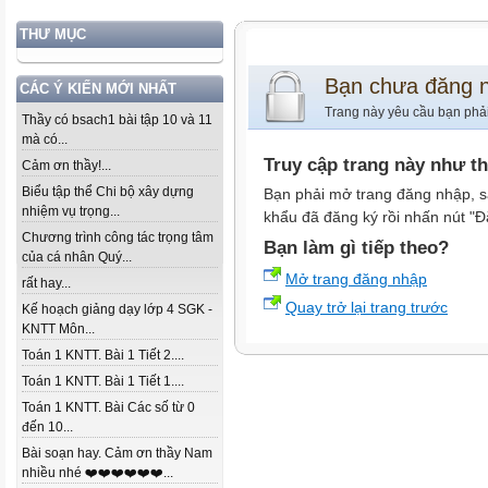
THƯ MỤC
Bạn chưa đăng 
CÁC Ý KIẾN MỚI NHẤT
Trang này yêu cầu bạn phả
Thầy có bsach1 bài tập 10 và 11
mà có...
Truy cập trang này như t
Cảm ơn thầy!...
Biểu tập thể Chi bộ xây dựng
Bạn phải mở trang đăng nhập, s
nhiệm vụ trọng...
khẩu đã đăng ký rồi nhấn nút "Đ
Chương trình công tác trọng tâm
Bạn làm gì tiếp theo?
của cá nhân Quý...
Mở trang đăng nhập
rất hay...
Quay trở lại trang trước
Kế hoạch giảng dạy lớp 4 SGK -
KNTT Môn...
Toán 1 KNTT. Bài 1 Tiết 2....
Toán 1 KNTT. Bài 1 Tiết 1....
Toán 1 KNTT. Bài Các số từ 0
đến 10...
Bài soạn hay. Cảm ơn thầy Nam
nhiều nhé ❤️❤️❤️❤️❤️❤️...