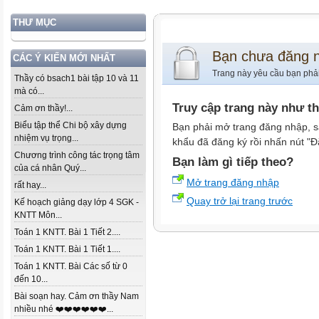
THƯ MỤC
Bạn chưa đăng 
CÁC Ý KIẾN MỚI NHẤT
Trang này yêu cầu bạn phả
Thầy có bsach1 bài tập 10 và 11
mà có...
Truy cập trang này như t
Cảm ơn thầy!...
Biểu tập thể Chi bộ xây dựng
Bạn phải mở trang đăng nhập, s
nhiệm vụ trọng...
khẩu đã đăng ký rồi nhấn nút "Đ
Chương trình công tác trọng tâm
Bạn làm gì tiếp theo?
của cá nhân Quý...
Mở trang đăng nhập
rất hay...
Quay trở lại trang trước
Kế hoạch giảng dạy lớp 4 SGK -
KNTT Môn...
Toán 1 KNTT. Bài 1 Tiết 2....
Toán 1 KNTT. Bài 1 Tiết 1....
Toán 1 KNTT. Bài Các số từ 0
đến 10...
Bài soạn hay. Cảm ơn thầy Nam
nhiều nhé ❤️❤️❤️❤️❤️❤️...