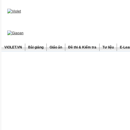
ViOLET.VN
Bài giảng
Giáo án
Đề thi & Kiểm tra
Tư liệu
E-Lea