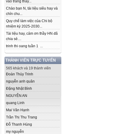
vào trang thầy...
Chào bạn N, tài liệu siêu hay và
chỉn chu...
Quy chế làm việc của Chi bộ
nhiệm kỳ 2025-2030...
Tài liệu hay, cảm ơn thầy HN đã
chia sẻ....
trinh thi oang tuần 1 ...
THÀNH VIÊN TRỰC TUYẾN
565 khách và 19 thành viên
Đoàn Thùy Trinh
nguyễn anh quân
Đặng Nhật Bình
NGUYỄN AN
quang Linh
Mai Văn Hạnh
Trần Thị Thu Trang
Đỗ Thanh Hùng
my nguyễn