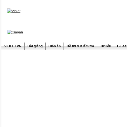
ViOLET.VN
Bài giảng
Giáo án
Đề thi & Kiểm tra
Tư liệu
E-Lea