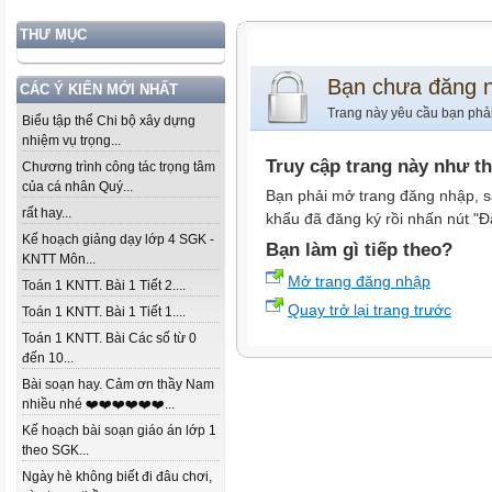
THƯ MỤC
Bạn chưa đăng 
CÁC Ý KIẾN MỚI NHẤT
Trang này yêu cầu bạn phả
Biểu tập thể Chi bộ xây dựng
nhiệm vụ trọng...
Truy cập trang này như t
Chương trình công tác trọng tâm
của cá nhân Quý...
Bạn phải mở trang đăng nhập, s
rất hay...
khẩu đã đăng ký rồi nhấn nút "Đ
Kế hoạch giảng dạy lớp 4 SGK -
Bạn làm gì tiếp theo?
KNTT Môn...
Mở trang đăng nhập
Toán 1 KNTT. Bài 1 Tiết 2....
Quay trở lại trang trước
Toán 1 KNTT. Bài 1 Tiết 1....
Toán 1 KNTT. Bài Các số từ 0
đến 10...
Bài soạn hay. Cảm ơn thầy Nam
nhiều nhé ❤️❤️❤️❤️❤️❤️...
Kế hoạch bài soạn giáo án lớp 1
theo SGK...
Ngày hè không biết đi đâu chơi,