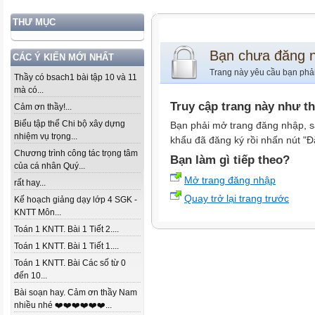
THƯ MỤC
Bạn chưa đăng 
CÁC Ý KIẾN MỚI NHẤT
Trang này yêu cầu bạn phả
Thầy có bsach1 bài tập 10 và 11
mà có...
Truy cập trang này như t
Cảm ơn thầy!...
Biểu tập thể Chi bộ xây dựng
Bạn phải mở trang đăng nhập, s
nhiệm vụ trọng...
khẩu đã đăng ký rồi nhấn nút "Đ
Chương trình công tác trọng tâm
Bạn làm gì tiếp theo?
của cá nhân Quý...
Mở trang đăng nhập
rất hay...
Quay trở lại trang trước
Kế hoạch giảng dạy lớp 4 SGK -
KNTT Môn...
Toán 1 KNTT. Bài 1 Tiết 2....
Toán 1 KNTT. Bài 1 Tiết 1....
Toán 1 KNTT. Bài Các số từ 0
đến 10...
Bài soạn hay. Cảm ơn thầy Nam
nhiều nhé ❤️❤️❤️❤️❤️❤️...