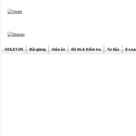
ViOLET.VN
Bài giảng
Giáo án
Đề thi & Kiểm tra
Tư liệu
E-Lea