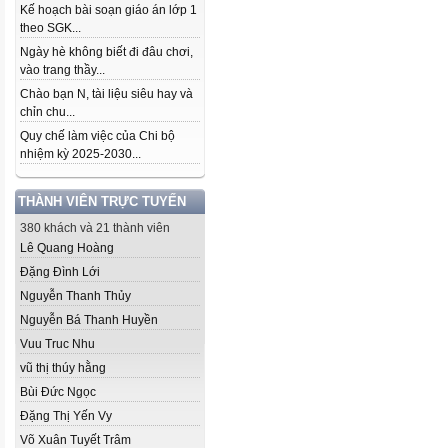
Kế hoạch bài soạn giáo án lớp 1
theo SGK...
Ngày hè không biết đi đâu chơi,
vào trang thầy...
Chào bạn N, tài liệu siêu hay và
chỉn chu...
Quy chế làm việc của Chi bộ
nhiệm kỳ 2025-2030...
THÀNH VIÊN TRỰC TUYẾN
380 khách và 21 thành viên
Lê Quang Hoàng
Đặng Đình Lới
Nguyễn Thanh Thủy
Nguyễn Bá Thanh Huyền
Vuu Truc Nhu
vũ thị thúy hằng
Bùi Đức Ngọc
Đặng Thị Yến Vy
Võ Xuân Tuyết Trâm