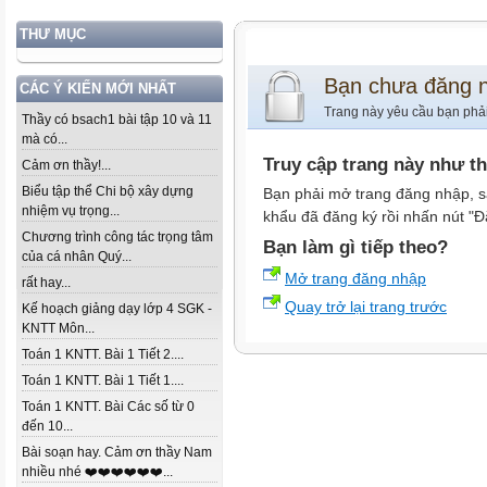
THƯ MỤC
Bạn chưa đăng 
CÁC Ý KIẾN MỚI NHẤT
Trang này yêu cầu bạn phả
Thầy có bsach1 bài tập 10 và 11
mà có...
Truy cập trang này như t
Cảm ơn thầy!...
Biểu tập thể Chi bộ xây dựng
Bạn phải mở trang đăng nhập, s
nhiệm vụ trọng...
khẩu đã đăng ký rồi nhấn nút "Đ
Chương trình công tác trọng tâm
Bạn làm gì tiếp theo?
của cá nhân Quý...
Mở trang đăng nhập
rất hay...
Quay trở lại trang trước
Kế hoạch giảng dạy lớp 4 SGK -
KNTT Môn...
Toán 1 KNTT. Bài 1 Tiết 2....
Toán 1 KNTT. Bài 1 Tiết 1....
Toán 1 KNTT. Bài Các số từ 0
đến 10...
Bài soạn hay. Cảm ơn thầy Nam
nhiều nhé ❤️❤️❤️❤️❤️❤️...