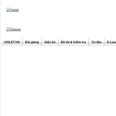
ViOLET.VN
Bài giảng
Giáo án
Đề thi & Kiểm tra
Tư liệu
E-Lea