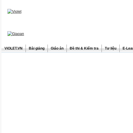
ViOLET.VN
Bài giảng
Giáo án
Đề thi & Kiểm tra
Tư liệu
E-Lea