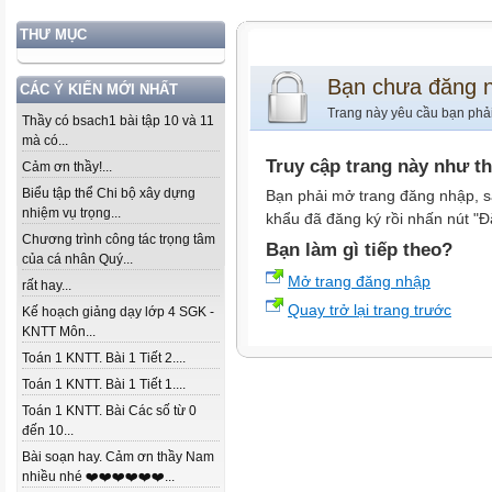
THƯ MỤC
Bạn chưa đăng 
CÁC Ý KIẾN MỚI NHẤT
Trang này yêu cầu bạn phả
Thầy có bsach1 bài tập 10 và 11
mà có...
Truy cập trang này như t
Cảm ơn thầy!...
Biểu tập thể Chi bộ xây dựng
Bạn phải mở trang đăng nhập, s
nhiệm vụ trọng...
khẩu đã đăng ký rồi nhấn nút "Đ
Chương trình công tác trọng tâm
Bạn làm gì tiếp theo?
của cá nhân Quý...
Mở trang đăng nhập
rất hay...
Quay trở lại trang trước
Kế hoạch giảng dạy lớp 4 SGK -
KNTT Môn...
Toán 1 KNTT. Bài 1 Tiết 2....
Toán 1 KNTT. Bài 1 Tiết 1....
Toán 1 KNTT. Bài Các số từ 0
đến 10...
Bài soạn hay. Cảm ơn thầy Nam
nhiều nhé ❤️❤️❤️❤️❤️❤️...