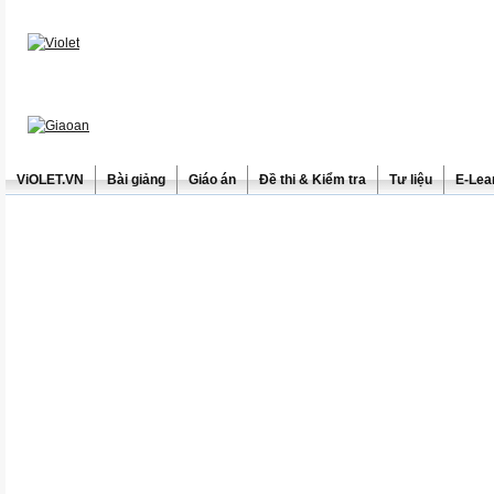
ViOLET.VN
Bài giảng
Giáo án
Đề thi & Kiểm tra
Tư liệu
E-Lea