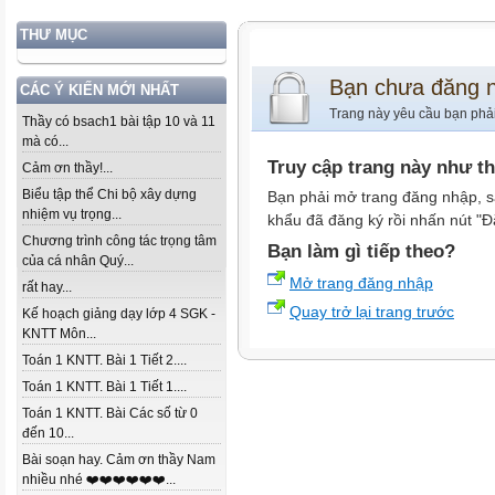
THƯ MỤC
Bạn chưa đăng 
CÁC Ý KIẾN MỚI NHẤT
Trang này yêu cầu bạn phả
Thầy có bsach1 bài tập 10 và 11
mà có...
Truy cập trang này như t
Cảm ơn thầy!...
Biểu tập thể Chi bộ xây dựng
Bạn phải mở trang đăng nhập, s
nhiệm vụ trọng...
khẩu đã đăng ký rồi nhấn nút "Đ
Chương trình công tác trọng tâm
Bạn làm gì tiếp theo?
của cá nhân Quý...
Mở trang đăng nhập
rất hay...
Quay trở lại trang trước
Kế hoạch giảng dạy lớp 4 SGK -
KNTT Môn...
Toán 1 KNTT. Bài 1 Tiết 2....
Toán 1 KNTT. Bài 1 Tiết 1....
Toán 1 KNTT. Bài Các số từ 0
đến 10...
Bài soạn hay. Cảm ơn thầy Nam
nhiều nhé ❤️❤️❤️❤️❤️❤️...