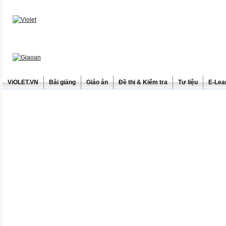
ViOLET.VN
Bài giảng
Giáo án
Đề thi & Kiểm tra
Tư liệu
E-Lea