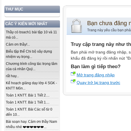
THƯ MỤC
Bạn chưa đăng 
CÁC Ý KIẾN MỚI NHẤT
Trang này yêu cầu bạn phả
Thầy có bsach1 bài tập 10 và 11
mà có...
Truy cập trang này như t
Cảm ơn thầy!...
Biểu tập thể Chi bộ xây dựng
Bạn phải mở trang đăng nhập, s
nhiệm vụ trọng...
khẩu đã đăng ký rồi nhấn nút "Đ
Chương trình công tác trọng tâm
Bạn làm gì tiếp theo?
của cá nhân Quý...
Mở trang đăng nhập
rất hay...
Quay trở lại trang trước
Kế hoạch giảng dạy lớp 4 SGK -
KNTT Môn...
Toán 1 KNTT. Bài 1 Tiết 2....
Toán 1 KNTT. Bài 1 Tiết 1....
Toán 1 KNTT. Bài Các số từ 0
đến 10...
Bài soạn hay. Cảm ơn thầy Nam
nhiều nhé ❤️❤️❤️❤️❤️❤️...