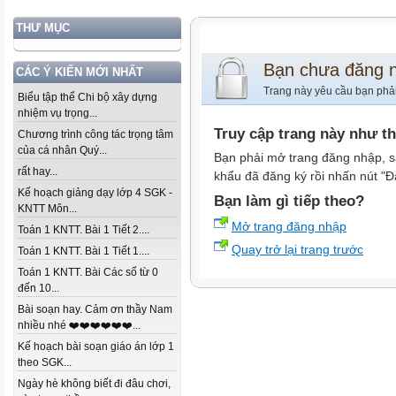
THƯ MỤC
Bạn chưa đăng 
CÁC Ý KIẾN MỚI NHẤT
Trang này yêu cầu bạn phả
Biểu tập thể Chi bộ xây dựng
nhiệm vụ trọng...
Truy cập trang này như t
Chương trình công tác trọng tâm
của cá nhân Quý...
Bạn phải mở trang đăng nhập, s
rất hay...
khẩu đã đăng ký rồi nhấn nút "Đ
Kế hoạch giảng dạy lớp 4 SGK -
Bạn làm gì tiếp theo?
KNTT Môn...
Mở trang đăng nhập
Toán 1 KNTT. Bài 1 Tiết 2....
Quay trở lại trang trước
Toán 1 KNTT. Bài 1 Tiết 1....
Toán 1 KNTT. Bài Các số từ 0
đến 10...
Bài soạn hay. Cảm ơn thầy Nam
nhiều nhé ❤️❤️❤️❤️❤️❤️...
Kế hoạch bài soạn giáo án lớp 1
theo SGK...
Ngày hè không biết đi đâu chơi,