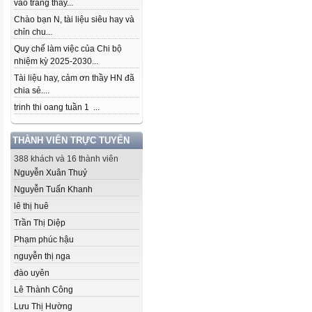
vào trang thầy...
Chào bạn N, tài liệu siêu hay và
chỉn chu...
Quy chế làm việc của Chi bộ
nhiệm kỳ 2025-2030...
Tài liệu hay, cảm ơn thầy HN đã
chia sẻ....
trinh thi oang tuần 1 ...
THÀNH VIÊN TRỰC TUYẾN
388 khách và 16 thành viên
Nguyễn Xuân Thuỷ
Nguyễn Tuấn Khanh
lê thị huê
Trần Thị Diệp
Phạm phúc hậu
nguyễn thị nga
đào uyên
Lê Thành Công
Lưu Thị Hường