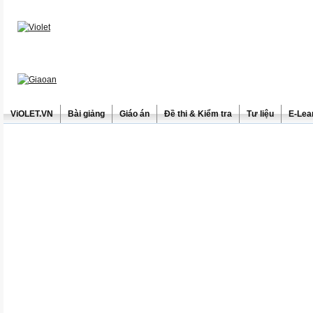
ViOLET.VN
Bài giảng
Giáo án
Đề thi & Kiểm tra
Tư liệu
E-Lea