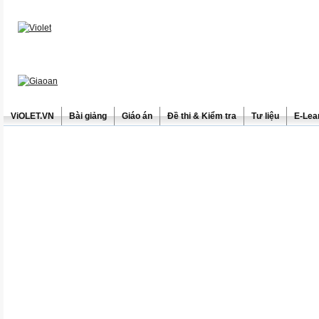
ViOLET.VN
Bài giảng
Giáo án
Đề thi & Kiểm tra
Tư liệu
E-Lea