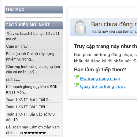
THƯ MỤC
Bạn chưa đăng 
CÁC Ý KIẾN MỚI NHẤT
Trang này yêu cầu bạn phả
Thầy có bsach1 bài tập 10 và 11
mà có...
Truy cập trang này như t
Cảm ơn thầy!...
Biểu tập thể Chi bộ xây dựng
Bạn phải mở trang đăng nhập, s
nhiệm vụ trọng...
khẩu đã đăng ký rồi nhấn nút "Đ
Chương trình công tác trọng tâm
Bạn làm gì tiếp theo?
của cá nhân Quý...
Mở trang đăng nhập
rất hay...
Quay trở lại trang trước
Kế hoạch giảng dạy lớp 4 SGK -
KNTT Môn...
Toán 1 KNTT. Bài 1 Tiết 2....
Toán 1 KNTT. Bài 1 Tiết 1....
Toán 1 KNTT. Bài Các số từ 0
đến 10...
Bài soạn hay. Cảm ơn thầy Nam
nhiều nhé ❤️❤️❤️❤️❤️❤️...