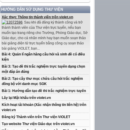
HƯỚNG DẪN SỬ DỤNG THƯ VIỆN
Xác thực Thông tin thành viên trên violet.vn
Sau khi đã đăng ký thành công và trở
thành thành viên của Thư viện trực tuyến, nếu bạn
muốn tạo trang riêng cho Trường, Phòng Giáo dục, Sở
Giáo dục, cho cá nhân mình hay bạn muốn soạn thảo
bài giảng điện tử trực tuyến bằng công cụ soạn thảo
bài giảng ViOLET, bạn...
Bài 4: Quản lí ngân hàng câu hỏi và sinh đề có điều
kiện
Bài 3: Tạo đề thi trắc nghiệm trực tuyến dạng chọn
một đáp án đúng
Bài 2: Tạo cây thư mục chứa câu hỏi trắc nghiệm
đồng bộ với danh mục SGK
Bài 1: Hướng dẫn tạo đề thi trắc nghiệm trực tuyến
Lấy lại Mật khẩu trên violet.vn
Kích hoạt tài khoản (Xác nhận thông tin liên hệ) trên
violet.vn
Đăng ký Thành viên trên Thư viện ViOLET
Tạo website Thư viện Giáo dục trên violet.vn