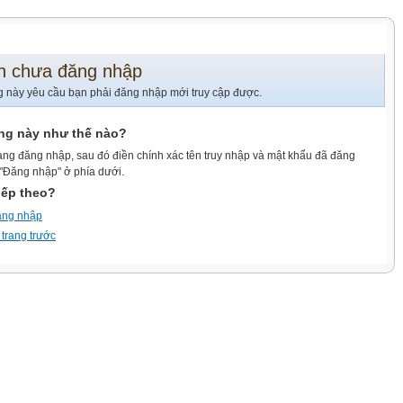
n chưa đăng nhập
g này yêu cầu bạn phải đăng nhập mới truy cập được.
ang này như thế nào?
ang đăng nhập, sau đó điền chính xác tên truy nhập và mật khẩu đã đăng
 "Đăng nhập" ở phía dưới.
iếp theo?
ăng nhập
 trang trước