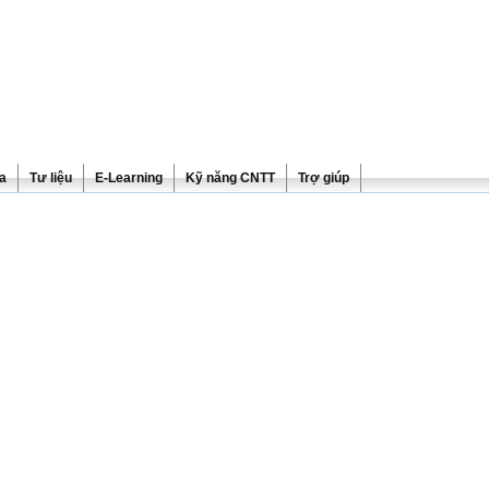
ra
Tư liệu
E-Learning
Kỹ năng CNTT
Trợ giúp