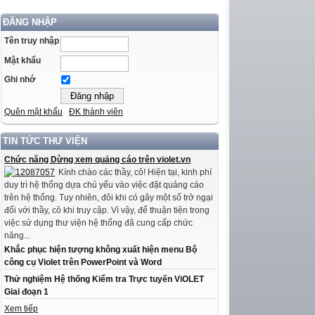
ĐĂNG NHẬP
Tên truy nhập
Mật khẩu
Ghi nhớ
Quên mật khẩu
ĐK thành viên
TIN TỨC THƯ VIỆN
Chức năng Dừng xem quảng cáo trên violet.vn
Kính chào các thầy, cô! Hiện tại, kinh phí
duy trì hệ thống dựa chủ yếu vào việc đặt quảng cáo
trên hệ thống. Tuy nhiên, đôi khi có gây một số trở ngại
đối với thầy, cô khi truy cập. Vì vậy, để thuận tiện trong
việc sử dụng thư viện hệ thống đã cung cấp chức
năng...
Khắc phục hiện tượng không xuất hiện menu Bộ
công cụ Violet trên PowerPoint và Word
Thử nghiệm Hệ thống Kiểm tra Trực tuyến ViOLET
Giai đoạn 1
Xem tiếp