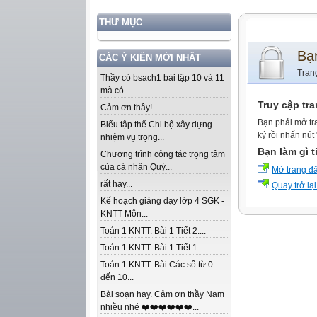
THƯ MỤC
Bạ
CÁC Ý KIẾN MỚI NHẤT
Tran
Thầy có bsach1 bài tập 10 và 11
mà có...
Truy cập tr
Cảm ơn thầy!...
Bạn phải mở tr
Biểu tập thể Chi bộ xây dựng
ký rồi nhấn nút
nhiệm vụ trọng...
Bạn làm gì t
Chương trình công tác trọng tâm
của cá nhân Quý...
Mở trang đ
rất hay...
Quay trở lại
Kế hoạch giảng dạy lớp 4 SGK -
KNTT Môn...
Toán 1 KNTT. Bài 1 Tiết 2....
Toán 1 KNTT. Bài 1 Tiết 1....
Toán 1 KNTT. Bài Các số từ 0
đến 10...
Bài soạn hay. Cảm ơn thầy Nam
nhiều nhé ❤️❤️❤️❤️❤️❤️...