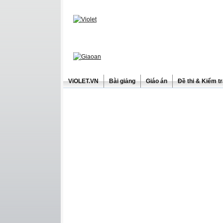
ViOLET.VN
Bài giảng
Giáo án
Đề thi & Kiểm t