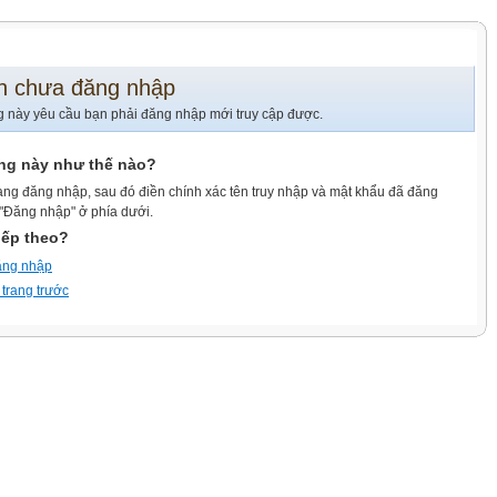
n chưa đăng nhập
g này yêu cầu bạn phải đăng nhập mới truy cập được.
ang này như thế nào?
ang đăng nhập, sau đó điền chính xác tên truy nhập và mật khẩu đã đăng
 "Đăng nhập" ở phía dưới.
iếp theo?
ăng nhập
 trang trước