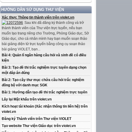
HƯỚNG DẪN SỬ DỤNG THƯ VIỆN
Xác thực Thông tin thành viên trên violet.vn
Sau khi đã đăng ký thành công và trở
thành thành viên của Thư viện trực tuyến, nếu bạn
muốn tạo trang riêng cho Trường, Phòng Giáo dục, Sở
Giáo dục, cho cá nhân mình hay bạn muốn soạn thảo
bài giảng điện tử trực tuyến bằng công cụ soạn thảo
bài giảng ViOLET, bạn...
Bài 4: Quản lí ngân hàng câu hỏi và sinh đề có điều
kiện
Bài 3: Tạo đề thi trắc nghiệm trực tuyến dạng chọn
một đáp án đúng
Bài 2: Tạo cây thư mục chứa câu hỏi trắc nghiệm
đồng bộ với danh mục SGK
Bài 1: Hướng dẫn tạo đề thi trắc nghiệm trực tuyến
Lấy lại Mật khẩu trên violet.vn
Kích hoạt tài khoản (Xác nhận thông tin liên hệ) trên
violet.vn
Đăng ký Thành viên trên Thư viện ViOLET
Tạo website Thư viện Giáo dục trên violet.vn