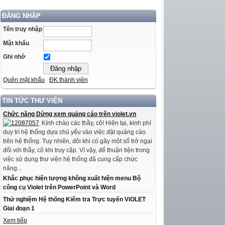
ĐĂNG NHẬP
Tên truy nhập
Mật khẩu
Ghi nhớ
Quên mật khẩu
ĐK thành viên
TIN TỨC THƯ VIỆN
Chức năng Dừng xem quảng cáo trên violet.vn
Kính chào các thầy, cô! Hiện tại, kinh phí
duy trì hệ thống dựa chủ yếu vào việc đặt quảng cáo
trên hệ thống. Tuy nhiên, đôi khi có gây một số trở ngại
đối với thầy, cô khi truy cập. Vì vậy, để thuận tiện trong
việc sử dụng thư viện hệ thống đã cung cấp chức
năng...
Khắc phục hiện tượng không xuất hiện menu Bộ
công cụ Violet trên PowerPoint và Word
Thử nghiệm Hệ thống Kiểm tra Trực tuyến ViOLET
Giai đoạn 1
Xem tiếp