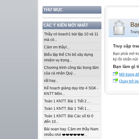
THƯ MỤC
Bạ
CÁC Ý KIẾN MỚI NHẤT
Tran
Thầy có bsach1 bài tập 10 và 11
mà có...
Truy cập tr
Cảm ơn thầy!...
Bạn phải mở tr
Biểu tập thể Chi bộ xây dựng
ký rồi nhấn nút
nhiệm vụ trọng...
Bạn làm gì t
Chương trình công tác trọng tâm
của cá nhân Quý...
Mở trang đ
rất hay...
Quay trở lại
Kế hoạch giảng dạy lớp 4 SGK -
KNTT Môn...
Toán 1 KNTT. Bài 1 Tiết 2....
Toán 1 KNTT. Bài 1 Tiết 1....
Toán 1 KNTT. Bài Các số từ 0
đến 10...
Bài soạn hay. Cảm ơn thầy Nam
nhiều nhé ❤️❤️❤️❤️❤️❤️...