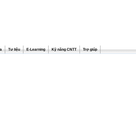
ra
Tư liệu
E-Learning
Kỹ năng CNTT
Trợ giúp