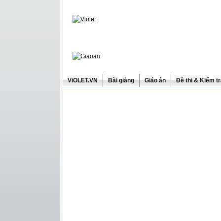
ViOLET.VN
Bài giảng
Giáo án
Đề thi & Kiểm t