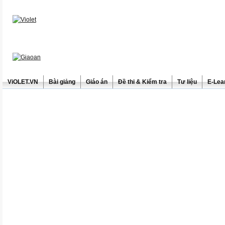
ViOLET.VN
Bài giảng
Giáo án
Đề thi & Kiểm tra
Tư liệu
E-Lea