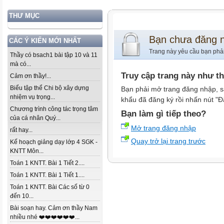
THƯ MỤC
Bạn chưa đăng 
CÁC Ý KIẾN MỚI NHẤT
Trang này yêu cầu bạn phả
Thầy có bsach1 bài tập 10 và 11
mà có...
Truy cập trang này như t
Cảm ơn thầy!...
Biểu tập thể Chi bộ xây dựng
Bạn phải mở trang đăng nhập, s
nhiệm vụ trọng...
khẩu đã đăng ký rồi nhấn nút "Đ
Chương trình công tác trọng tâm
Bạn làm gì tiếp theo?
của cá nhân Quý...
Mở trang đăng nhập
rất hay...
Quay trở lại trang trước
Kế hoạch giảng dạy lớp 4 SGK -
KNTT Môn...
Toán 1 KNTT. Bài 1 Tiết 2....
Toán 1 KNTT. Bài 1 Tiết 1....
Toán 1 KNTT. Bài Các số từ 0
đến 10...
Bài soạn hay. Cảm ơn thầy Nam
nhiều nhé ❤️❤️❤️❤️❤️❤️...