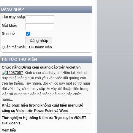
ĐĂNG NHẬP
Tên truy nhập
Mật khẩu
Ghi nhớ
Quên mật khẩu
ĐK thành viên
TIN TỨC THƯ VIỆN
Chức năng Dừng xem quảng cáo trên violet.vn
Kính chào các thầy, cô! Hiện tại, kinh phí
duy trì hệ thống dựa chủ yếu vào việc đặt quảng cáo
trên hệ thống. Tuy nhiên, đôi khi có gây một số trở ngại
đối với thầy, cô khi truy cập. Vì vậy, để thuận tiện trong
việc sử dụng thư viện hệ thống đã cung cấp chức
năng...
Khắc phục hiện tượng không xuất hiện menu Bộ
công cụ Violet trên PowerPoint và Word
Thử nghiệm Hệ thống Kiểm tra Trực tuyến ViOLET
Giai đoạn 1
Xem tiếp