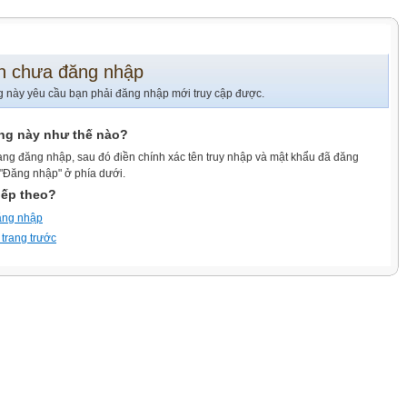
n chưa đăng nhập
g này yêu cầu bạn phải đăng nhập mới truy cập được.
ang này như thế nào?
ang đăng nhập, sau đó điền chính xác tên truy nhập và mật khẩu đã đăng
 "Đăng nhập" ở phía dưới.
iếp theo?
ăng nhập
 trang trước