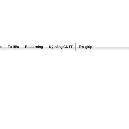
ra
Tư liệu
E-Learning
Kỹ năng CNTT
Trợ giúp