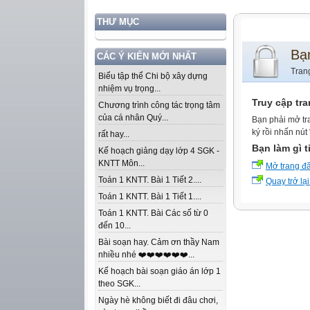
THƯ MỤC
Bạ
CÁC Ý KIẾN MỚI NHẤT
Tran
Biểu tập thể Chi bộ xây dựng
nhiệm vụ trọng...
Truy cập tr
Chương trình công tác trọng tâm
của cá nhân Quý...
Bạn phải mở tr
ký rồi nhấn nút
rất hay...
Bạn làm gì t
Kế hoạch giảng dạy lớp 4 SGK -
KNTT Môn...
Mở trang đ
Toán 1 KNTT. Bài 1 Tiết 2....
Quay trở lại
Toán 1 KNTT. Bài 1 Tiết 1....
Toán 1 KNTT. Bài Các số từ 0
đến 10...
Bài soạn hay. Cảm ơn thầy Nam
nhiều nhé ❤️❤️❤️❤️❤️❤️...
Kế hoạch bài soạn giáo án lớp 1
theo SGK...
Ngày hè không biết đi đâu chơi,