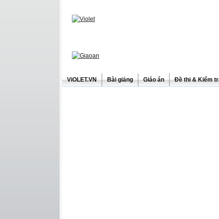
ViOLET.VN
Bài giảng
Giáo án
Đề thi & Kiểm t