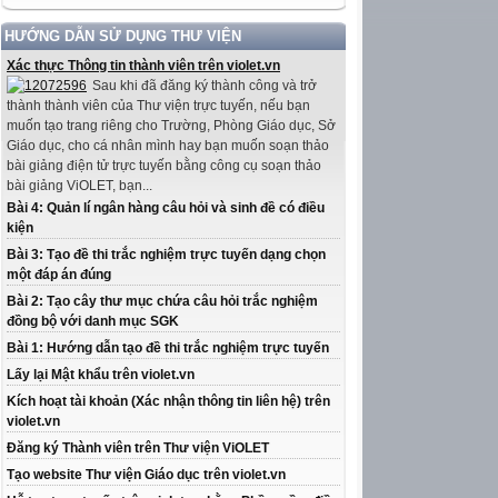
HƯỚNG DẪN SỬ DỤNG THƯ VIỆN
Xác thực Thông tin thành viên trên violet.vn
Sau khi đã đăng ký thành công và trở
thành thành viên của Thư viện trực tuyến, nếu bạn
muốn tạo trang riêng cho Trường, Phòng Giáo dục, Sở
Giáo dục, cho cá nhân mình hay bạn muốn soạn thảo
bài giảng điện tử trực tuyến bằng công cụ soạn thảo
bài giảng ViOLET, bạn...
Bài 4: Quản lí ngân hàng câu hỏi và sinh đề có điều
kiện
Bài 3: Tạo đề thi trắc nghiệm trực tuyến dạng chọn
một đáp án đúng
Bài 2: Tạo cây thư mục chứa câu hỏi trắc nghiệm
đồng bộ với danh mục SGK
Bài 1: Hướng dẫn tạo đề thi trắc nghiệm trực tuyến
Lấy lại Mật khẩu trên violet.vn
Kích hoạt tài khoản (Xác nhận thông tin liên hệ) trên
violet.vn
Đăng ký Thành viên trên Thư viện ViOLET
Tạo website Thư viện Giáo dục trên violet.vn