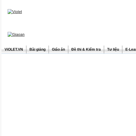
ViOLET.VN
Bài giảng
Giáo án
Đề thi & Kiểm tra
Tư liệu
E-Lea