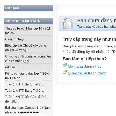
THƯ MỤC
Bạn chưa đăng 
CÁC Ý KIẾN MỚI NHẤT
Trang này yêu cầu bạn phả
Thầy có bsach1 bài tập 10 và 11
mà có...
Truy cập trang này như t
Cảm ơn thầy!...
Biểu tập thể Chi bộ xây dựng
Bạn phải mở trang đăng nhập, s
nhiệm vụ trọng...
khẩu đã đăng ký rồi nhấn nút "Đ
Chương trình công tác trọng tâm
Bạn làm gì tiếp theo?
của cá nhân Quý...
Mở trang đăng nhập
rất hay...
Quay trở lại trang trước
Kế hoạch giảng dạy lớp 4 SGK -
KNTT Môn...
Toán 1 KNTT. Bài 1 Tiết 2....
Toán 1 KNTT. Bài 1 Tiết 1....
Toán 1 KNTT. Bài Các số từ 0
đến 10...
Bài soạn hay. Cảm ơn thầy Nam
nhiều nhé ❤️❤️❤️❤️❤️❤️...