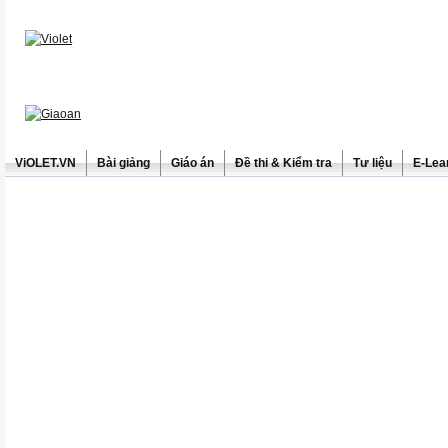
ViOLET.VN
Bài giảng
Giáo án
Đề thi & Kiểm tra
Tư liệu
E-Lea