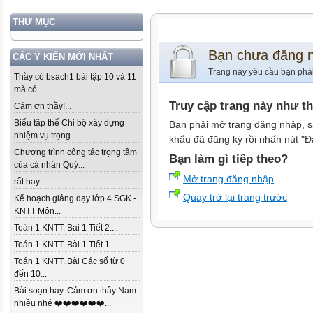
THƯ MỤC
Bạn chưa đăng 
CÁC Ý KIẾN MỚI NHẤT
Trang này yêu cầu bạn phả
Thầy có bsach1 bài tập 10 và 11
mà có...
Truy cập trang này như t
Cảm ơn thầy!...
Biểu tập thể Chi bộ xây dựng
Bạn phải mở trang đăng nhập, s
nhiệm vụ trọng...
khẩu đã đăng ký rồi nhấn nút "Đ
Chương trình công tác trọng tâm
Bạn làm gì tiếp theo?
của cá nhân Quý...
Mở trang đăng nhập
rất hay...
Quay trở lại trang trước
Kế hoạch giảng dạy lớp 4 SGK -
KNTT Môn...
Toán 1 KNTT. Bài 1 Tiết 2....
Toán 1 KNTT. Bài 1 Tiết 1....
Toán 1 KNTT. Bài Các số từ 0
đến 10...
Bài soạn hay. Cảm ơn thầy Nam
nhiều nhé ❤️❤️❤️❤️❤️❤️...