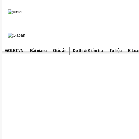
ViOLET.VN
Bài giảng
Giáo án
Đề thi & Kiểm tra
Tư liệu
E-Lea