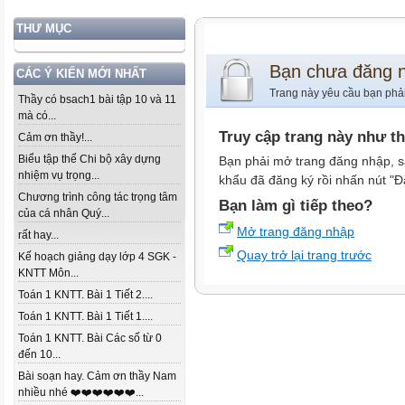
THƯ MỤC
Bạn chưa đăng 
CÁC Ý KIẾN MỚI NHẤT
Trang này yêu cầu bạn phả
Thầy có bsach1 bài tập 10 và 11
mà có...
Truy cập trang này như t
Cảm ơn thầy!...
Biểu tập thể Chi bộ xây dựng
Bạn phải mở trang đăng nhập, s
nhiệm vụ trọng...
khẩu đã đăng ký rồi nhấn nút "Đ
Chương trình công tác trọng tâm
Bạn làm gì tiếp theo?
của cá nhân Quý...
Mở trang đăng nhập
rất hay...
Quay trở lại trang trước
Kế hoạch giảng dạy lớp 4 SGK -
KNTT Môn...
Toán 1 KNTT. Bài 1 Tiết 2....
Toán 1 KNTT. Bài 1 Tiết 1....
Toán 1 KNTT. Bài Các số từ 0
đến 10...
Bài soạn hay. Cảm ơn thầy Nam
nhiều nhé ❤️❤️❤️❤️❤️❤️...