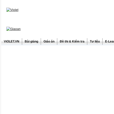
ViOLET.VN
Bài giảng
Giáo án
Đề thi & Kiểm tra
Tư liệu
E-Lea