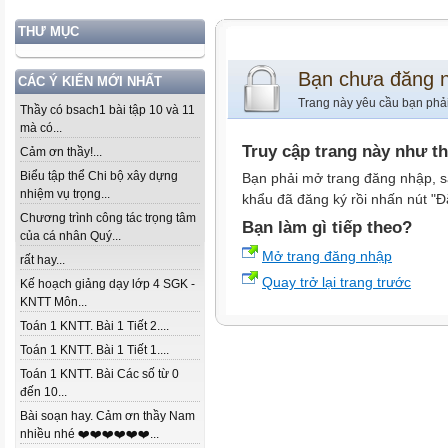
THƯ MỤC
Bạn chưa đăng 
CÁC Ý KIẾN MỚI NHẤT
Trang này yêu cầu bạn phả
Thầy có bsach1 bài tập 10 và 11
mà có...
Truy cập trang này như t
Cảm ơn thầy!...
Biểu tập thể Chi bộ xây dựng
Bạn phải mở trang đăng nhập, s
nhiệm vụ trọng...
khẩu đã đăng ký rồi nhấn nút "Đ
Chương trình công tác trọng tâm
Bạn làm gì tiếp theo?
của cá nhân Quý...
Mở trang đăng nhập
rất hay...
Quay trở lại trang trước
Kế hoạch giảng dạy lớp 4 SGK -
KNTT Môn...
Toán 1 KNTT. Bài 1 Tiết 2....
Toán 1 KNTT. Bài 1 Tiết 1....
Toán 1 KNTT. Bài Các số từ 0
đến 10...
Bài soạn hay. Cảm ơn thầy Nam
nhiều nhé ❤️❤️❤️❤️❤️❤️...