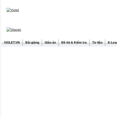
ViOLET.VN
Bài giảng
Giáo án
Đề thi & Kiểm tra
Tư liệu
E-Lea