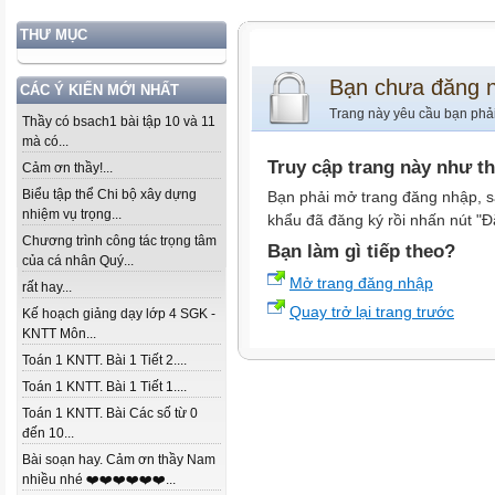
THƯ MỤC
Bạn chưa đăng 
CÁC Ý KIẾN MỚI NHẤT
Trang này yêu cầu bạn phả
Thầy có bsach1 bài tập 10 và 11
mà có...
Truy cập trang này như t
Cảm ơn thầy!...
Biểu tập thể Chi bộ xây dựng
Bạn phải mở trang đăng nhập, s
nhiệm vụ trọng...
khẩu đã đăng ký rồi nhấn nút "Đ
Chương trình công tác trọng tâm
Bạn làm gì tiếp theo?
của cá nhân Quý...
Mở trang đăng nhập
rất hay...
Quay trở lại trang trước
Kế hoạch giảng dạy lớp 4 SGK -
KNTT Môn...
Toán 1 KNTT. Bài 1 Tiết 2....
Toán 1 KNTT. Bài 1 Tiết 1....
Toán 1 KNTT. Bài Các số từ 0
đến 10...
Bài soạn hay. Cảm ơn thầy Nam
nhiều nhé ❤️❤️❤️❤️❤️❤️...