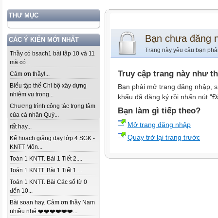
THƯ MỤC
Bạn chưa đăng 
CÁC Ý KIẾN MỚI NHẤT
Trang này yêu cầu bạn phả
Thầy có bsach1 bài tập 10 và 11
mà có...
Truy cập trang này như t
Cảm ơn thầy!...
Biểu tập thể Chi bộ xây dựng
Bạn phải mở trang đăng nhập, s
nhiệm vụ trọng...
khẩu đã đăng ký rồi nhấn nút "Đ
Chương trình công tác trọng tâm
Bạn làm gì tiếp theo?
của cá nhân Quý...
Mở trang đăng nhập
rất hay...
Quay trở lại trang trước
Kế hoạch giảng dạy lớp 4 SGK -
KNTT Môn...
Toán 1 KNTT. Bài 1 Tiết 2....
Toán 1 KNTT. Bài 1 Tiết 1....
Toán 1 KNTT. Bài Các số từ 0
đến 10...
Bài soạn hay. Cảm ơn thầy Nam
nhiều nhé ❤️❤️❤️❤️❤️❤️...