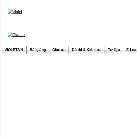
ViOLET.VN
Bài giảng
Giáo án
Đề thi & Kiểm tra
Tư liệu
E-Lea