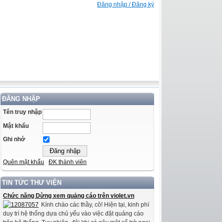
Đăng nhập / Đăng ký
ĐĂNG NHẬP
Tên truy nhập
Mật khẩu
Ghi nhớ
Quên mật khẩu
ĐK thành viên
TIN TỨC THƯ VIỆN
Chức năng Dừng xem quảng cáo trên violet.vn
Kính chào các thầy, cô! Hiện tại, kinh phí
duy trì hệ thống dựa chủ yếu vào việc đặt quảng cáo