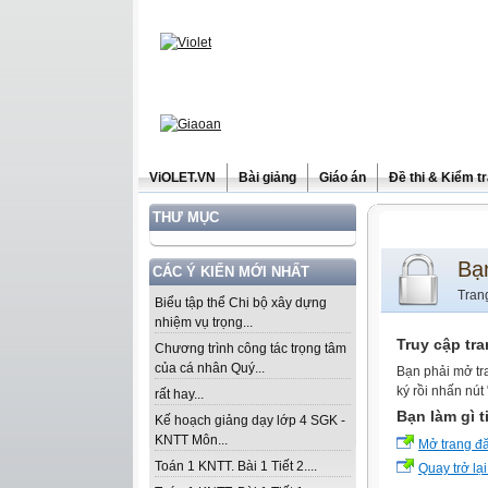
ViOLET.VN
Bài giảng
Giáo án
Đề thi & Kiểm t
THƯ MỤC
Bạ
CÁC Ý KIẾN MỚI NHẤT
Tran
Biểu tập thể Chi bộ xây dựng
nhiệm vụ trọng...
Truy cập tr
Chương trình công tác trọng tâm
của cá nhân Quý...
Bạn phải mở tr
ký rồi nhấn nút
rất hay...
Bạn làm gì t
Kế hoạch giảng dạy lớp 4 SGK -
KNTT Môn...
Mở trang đ
Toán 1 KNTT. Bài 1 Tiết 2....
Quay trở lại