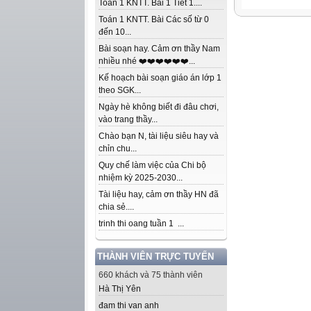
Toán 1 KNTT. Bài 1 Tiết 1....
Toán 1 KNTT. Bài Các số từ 0
đến 10...
Bài soạn hay. Cảm ơn thầy Nam
nhiều nhé ❤️❤️❤️❤️❤️❤️...
Kế hoạch bài soạn giáo án lớp 1
theo SGK...
Ngày hè không biết đi đâu chơi,
vào trang thầy...
Chào bạn N, tài liệu siêu hay và
chỉn chu...
Quy chế làm việc của Chi bộ
nhiệm kỳ 2025-2030...
Tài liệu hay, cảm ơn thầy HN đã
chia sẻ....
trinh thi oang tuần 1 ...
THÀNH VIÊN TRỰC TUYẾN
660 khách và 75 thành viên
Hà Thị Yên
đam thi van anh