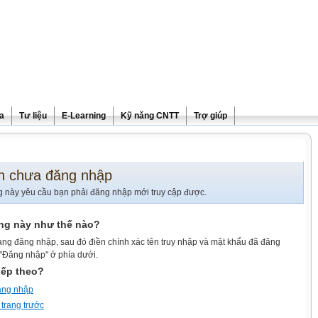
ra
Tư liệu
E-Learning
Kỹ năng CNTT
Trợ giúp
n chưa đăng nhập
g này yêu cầu bạn phải đăng nhập mới truy cập được.
ang này như thế nào?
ang đăng nhập, sau đó điền chính xác tên truy nhập và mật khẩu đã đăng
 "Đăng nhập" ở phía dưới.
iếp theo?
ăng nhập
 trang trước