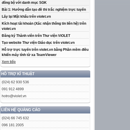
đồng bộ với danh mục SGK
Bài 1: Hướng dẫn tạo đề thi trắc nghiệm trực tuyến
Lấy lại Mật khẩu trên violet.vn
Kích hoạt tài khoản (Xác nhận thông tin liên hệ) trên
violet.vn
Đăng ký Thành viên trên Thư viện ViOLET
Tạo website Thư viện Giáo dục trên violet.vn
Hỗ trợ trực tuyến trên violet.vn bằng Phần mềm điều
khiển máy tính từ xa TeamViewer
Xem tiếp
HỖ TRỢ KĨ THUẬT
(024) 62 930 536
091 912 4899
hotro@violet.vn
LIÊN HỆ QUẢNG CÁO
(024) 66 745 632
096 181 2005