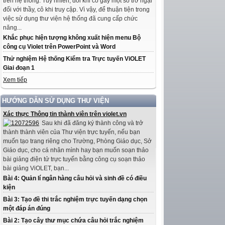
trên hệ thống. Tuy nhiên, đôi khi có gây một số trở ngại
đối với thầy, cô khi truy cập. Vì vậy, để thuận tiện trong
việc sử dụng thư viện hệ thống đã cung cấp chức
năng...
Khắc phục hiện tượng không xuất hiện menu Bộ
công cụ Violet trên PowerPoint và Word
Thử nghiệm Hệ thống Kiểm tra Trực tuyến ViOLET
Giai đoạn 1
Xem tiếp
HƯỚNG DẪN SỬ DỤNG THƯ VIỆN
Xác thực Thông tin thành viên trên violet.vn
Sau khi đã đăng ký thành công và trở
thành thành viên của Thư viện trực tuyến, nếu bạn
muốn tạo trang riêng cho Trường, Phòng Giáo dục, Sở
Giáo dục, cho cá nhân mình hay bạn muốn soạn thảo
bài giảng điện tử trực tuyến bằng công cụ soạn thảo
bài giảng ViOLET, bạn...
Bài 4: Quản lí ngân hàng câu hỏi và sinh đề có điều
kiện
Bài 3: Tạo đề thi trắc nghiệm trực tuyến dạng chọn
một đáp án đúng
Bài 2: Tạo cây thư mục chứa câu hỏi trắc nghiệm