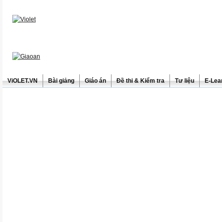
ViOLET.VN
Bài giảng
Giáo án
Đề thi & Kiểm tra
Tư liệu
E-Lea