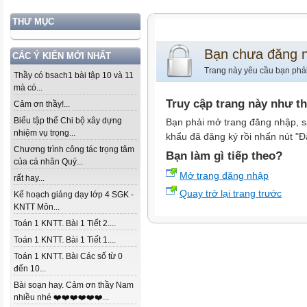
THƯ MỤC
Bạn chưa đăng 
CÁC Ý KIẾN MỚI NHẤT
Trang này yêu cầu bạn phả
Thầy có bsach1 bài tập 10 và 11
mà có...
Truy cập trang này như t
Cảm ơn thầy!...
Biểu tập thể Chi bộ xây dựng
Bạn phải mở trang đăng nhập, s
nhiệm vụ trọng...
khẩu đã đăng ký rồi nhấn nút "Đ
Chương trình công tác trọng tâm
Bạn làm gì tiếp theo?
của cá nhân Quý...
Mở trang đăng nhập
rất hay...
Quay trở lại trang trước
Kế hoạch giảng dạy lớp 4 SGK -
KNTT Môn...
Toán 1 KNTT. Bài 1 Tiết 2....
Toán 1 KNTT. Bài 1 Tiết 1....
Toán 1 KNTT. Bài Các số từ 0
đến 10...
Bài soạn hay. Cảm ơn thầy Nam
nhiều nhé ❤️❤️❤️❤️❤️❤️...