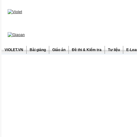
ViOLET.VN
Bài giảng
Giáo án
Đề thi & Kiểm tra
Tư liệu
E-Lea