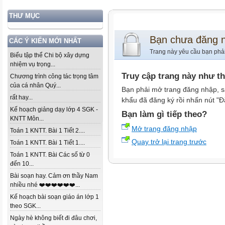
THƯ MỤC
Bạn chưa đăng 
CÁC Ý KIẾN MỚI NHẤT
Trang này yêu cầu bạn phả
Biểu tập thể Chi bộ xây dựng
nhiệm vụ trọng...
Truy cập trang này như t
Chương trình công tác trọng tâm
của cá nhân Quý...
Bạn phải mở trang đăng nhập, s
rất hay...
khẩu đã đăng ký rồi nhấn nút "Đ
Kế hoạch giảng dạy lớp 4 SGK -
Bạn làm gì tiếp theo?
KNTT Môn...
Mở trang đăng nhập
Toán 1 KNTT. Bài 1 Tiết 2....
Quay trở lại trang trước
Toán 1 KNTT. Bài 1 Tiết 1....
Toán 1 KNTT. Bài Các số từ 0
đến 10...
Bài soạn hay. Cảm ơn thầy Nam
nhiều nhé ❤️❤️❤️❤️❤️❤️...
Kế hoạch bài soạn giáo án lớp 1
theo SGK...
Ngày hè không biết đi đâu chơi,