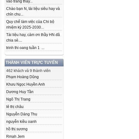
vào trang thầy...
Chào bạn N, tài liệu siêu hay và
chỉn chu...
Quy chế làm việc của Chi bộ
nhiệm kỳ 2025-2030...
Tài liệu hay, cảm ơn thầy HN đã
chia sẻ....
trinh thi oang tuần 1 ...
THÀNH VIÊN TRỰC TUYẾN
462 khách và 9 thành viên
Phạm Hoàng Dũng
Khưu Ngọc Huyền Anh
Dương Huy Tần
Ngô Thị Trang
lê thị châu
Nguyễn Dáng Thu
nguyễn kiều oanh
hồ thị sương
Rmah Jem