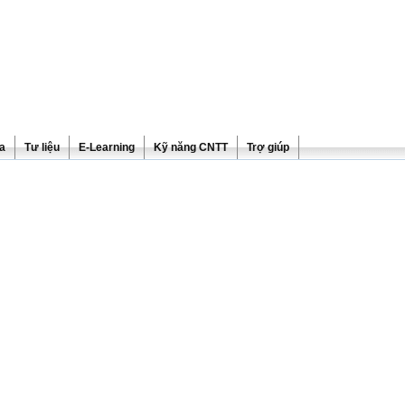
ra
Tư liệu
E-Learning
Kỹ năng CNTT
Trợ giúp