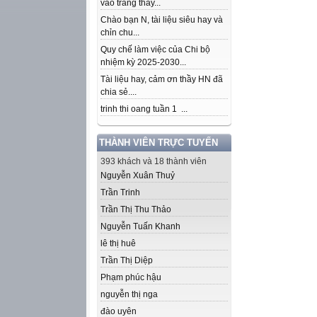
vào trang thầy...
Chào bạn N, tài liệu siêu hay và
chỉn chu...
Quy chế làm việc của Chi bộ
nhiệm kỳ 2025-2030...
Tài liệu hay, cảm ơn thầy HN đã
chia sẻ....
trinh thi oang tuần 1 ...
THÀNH VIÊN TRỰC TUYẾN
393 khách và 18 thành viên
Nguyễn Xuân Thuỷ
Trần Trinh
Trần Thị Thu Thảo
Nguyễn Tuấn Khanh
lê thị huê
Trần Thị Diệp
Phạm phúc hậu
nguyễn thị nga
đào uyên