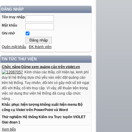
ĐĂNG NHẬP
Tên truy nhập
Mật khẩu
Ghi nhớ
Quên mật khẩu
ĐK thành viên
TIN TỨC THƯ VIỆN
Chức năng Dừng xem quảng cáo trên violet.vn
Kính chào các thầy, cô! Hiện tại, kinh phí
duy trì hệ thống dựa chủ yếu vào việc đặt quảng cáo
trên hệ thống. Tuy nhiên, đôi khi có gây một số trở ngại
đối với thầy, cô khi truy cập. Vì vậy, để thuận tiện trong
việc sử dụng thư viện hệ thống đã cung cấp chức
năng...
Khắc phục hiện tượng không xuất hiện menu Bộ
công cụ Violet trên PowerPoint và Word
Thử nghiệm Hệ thống Kiểm tra Trực tuyến ViOLET
Giai đoạn 1
Xem tiếp