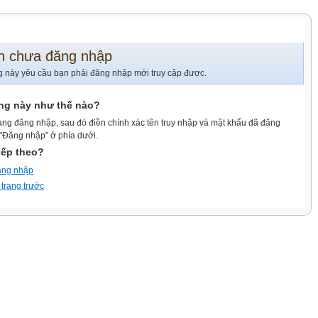
n chưa đăng nhập
g này yêu cầu bạn phải đăng nhập mới truy cập được.
ang này như thế nào?
ang đăng nhập, sau đó điền chính xác tên truy nhập và mật khẩu đã đăng
 "Đăng nhập" ở phía dưới.
iếp theo?
ăng nhập
 trang trước