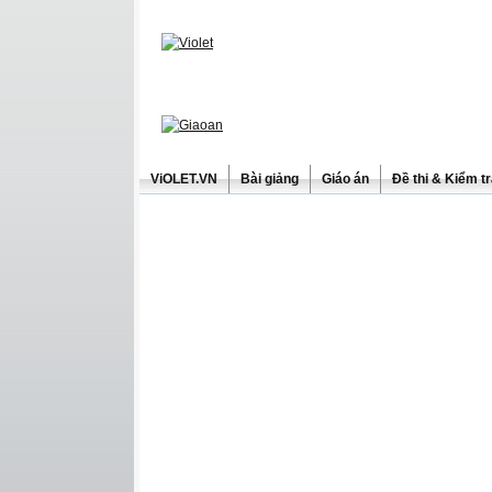
ViOLET.VN
Bài giảng
Giáo án
Đề thi & Kiểm t