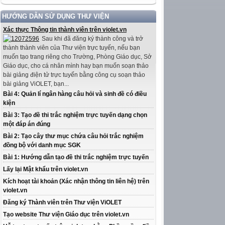
HƯỚNG DẪN SỬ DỤNG THƯ VIỆN
Xác thực Thông tin thành viên trên violet.vn
Sau khi đã đăng ký thành công và trở
thành thành viên của Thư viện trực tuyến, nếu bạn
muốn tạo trang riêng cho Trường, Phòng Giáo dục, Sở
Giáo dục, cho cá nhân mình hay bạn muốn soạn thảo
bài giảng điện tử trực tuyến bằng công cụ soạn thảo
bài giảng ViOLET, bạn...
Bài 4: Quản lí ngân hàng câu hỏi và sinh đề có điều
kiện
Bài 3: Tạo đề thi trắc nghiệm trực tuyến dạng chọn
một đáp án đúng
Bài 2: Tạo cây thư mục chứa câu hỏi trắc nghiệm
đồng bộ với danh mục SGK
Bài 1: Hướng dẫn tạo đề thi trắc nghiệm trực tuyến
Lấy lại Mật khẩu trên violet.vn
Kích hoạt tài khoản (Xác nhận thông tin liên hệ) trên
violet.vn
Đăng ký Thành viên trên Thư viện ViOLET
Tạo website Thư viện Giáo dục trên violet.vn