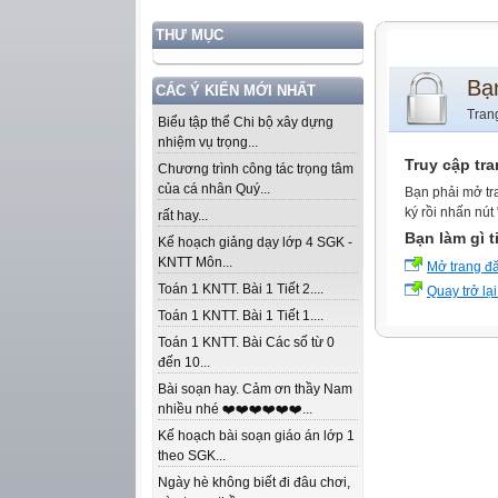
THƯ MỤC
Bạ
CÁC Ý KIẾN MỚI NHẤT
Tran
Biểu tập thể Chi bộ xây dựng
nhiệm vụ trọng...
Truy cập tr
Chương trình công tác trọng tâm
của cá nhân Quý...
Bạn phải mở tr
ký rồi nhấn nút
rất hay...
Bạn làm gì t
Kế hoạch giảng dạy lớp 4 SGK -
KNTT Môn...
Mở trang đ
Toán 1 KNTT. Bài 1 Tiết 2....
Quay trở lại
Toán 1 KNTT. Bài 1 Tiết 1....
Toán 1 KNTT. Bài Các số từ 0
đến 10...
Bài soạn hay. Cảm ơn thầy Nam
nhiều nhé ❤️❤️❤️❤️❤️❤️...
Kế hoạch bài soạn giáo án lớp 1
theo SGK...
Ngày hè không biết đi đâu chơi,