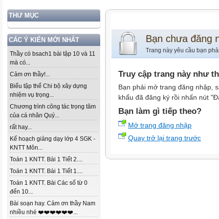
THƯ MỤC
Bạn chưa đăng 
CÁC Ý KIẾN MỚI NHẤT
Trang này yêu cầu bạn phả
Thầy có bsach1 bài tập 10 và 11
mà có...
Truy cập trang này như t
Cảm ơn thầy!...
Biểu tập thể Chi bộ xây dựng
Bạn phải mở trang đăng nhập, s
nhiệm vụ trọng...
khẩu đã đăng ký rồi nhấn nút "Đ
Chương trình công tác trọng tâm
Bạn làm gì tiếp theo?
của cá nhân Quý...
Mở trang đăng nhập
rất hay...
Quay trở lại trang trước
Kế hoạch giảng dạy lớp 4 SGK -
KNTT Môn...
Toán 1 KNTT. Bài 1 Tiết 2....
Toán 1 KNTT. Bài 1 Tiết 1....
Toán 1 KNTT. Bài Các số từ 0
đến 10...
Bài soạn hay. Cảm ơn thầy Nam
nhiều nhé ❤️❤️❤️❤️❤️❤️...