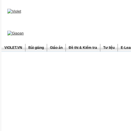
ViOLET.VN
Bài giảng
Giáo án
Đề thi & Kiểm tra
Tư liệu
E-Lea