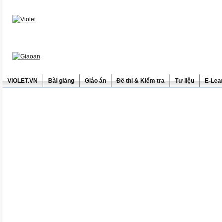
ViOLET.VN
Bài giảng
Giáo án
Đề thi & Kiểm tra
Tư liệu
E-Lea