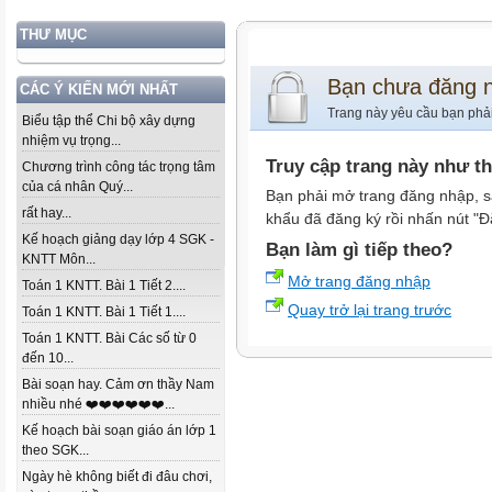
THƯ MỤC
Bạn chưa đăng 
CÁC Ý KIẾN MỚI NHẤT
Trang này yêu cầu bạn phả
Biểu tập thể Chi bộ xây dựng
nhiệm vụ trọng...
Truy cập trang này như t
Chương trình công tác trọng tâm
của cá nhân Quý...
Bạn phải mở trang đăng nhập, s
rất hay...
khẩu đã đăng ký rồi nhấn nút "Đ
Kế hoạch giảng dạy lớp 4 SGK -
Bạn làm gì tiếp theo?
KNTT Môn...
Mở trang đăng nhập
Toán 1 KNTT. Bài 1 Tiết 2....
Quay trở lại trang trước
Toán 1 KNTT. Bài 1 Tiết 1....
Toán 1 KNTT. Bài Các số từ 0
đến 10...
Bài soạn hay. Cảm ơn thầy Nam
nhiều nhé ❤️❤️❤️❤️❤️❤️...
Kế hoạch bài soạn giáo án lớp 1
theo SGK...
Ngày hè không biết đi đâu chơi,