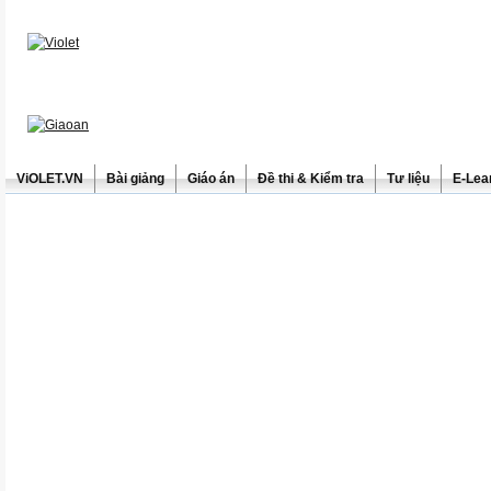
ViOLET.VN
Bài giảng
Giáo án
Đề thi & Kiểm tra
Tư liệu
E-Lea