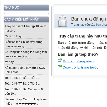
THƯ MỤC
Bạn chưa đăng 
CÁC Ý KIẾN MỚI NHẤT
Trang này yêu cầu bạn phả
Thầy có bsach1 bài tập 10 và 11
mà có...
Truy cập trang này như t
Cảm ơn thầy!...
Biểu tập thể Chi bộ xây dựng
Bạn phải mở trang đăng nhập, s
nhiệm vụ trọng...
khẩu đã đăng ký rồi nhấn nút "Đ
Chương trình công tác trọng tâm
Bạn làm gì tiếp theo?
của cá nhân Quý...
Mở trang đăng nhập
rất hay...
Quay trở lại trang trước
Kế hoạch giảng dạy lớp 4 SGK -
KNTT Môn...
Toán 1 KNTT. Bài 1 Tiết 2....
Toán 1 KNTT. Bài 1 Tiết 1....
Toán 1 KNTT. Bài Các số từ 0
đến 10...
Bài soạn hay. Cảm ơn thầy Nam
nhiều nhé ❤️❤️❤️❤️❤️❤️...