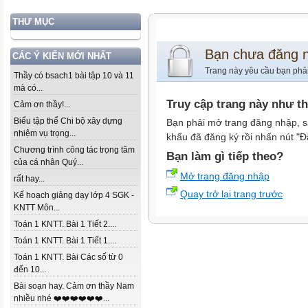
THƯ MỤC
Bạn chưa đăng 
CÁC Ý KIẾN MỚI NHẤT
Trang này yêu cầu bạn phả
Thầy có bsach1 bài tập 10 và 11
mà có...
Truy cập trang này như t
Cảm ơn thầy!...
Biểu tập thể Chi bộ xây dựng
Bạn phải mở trang đăng nhập, s
nhiệm vụ trọng...
khẩu đã đăng ký rồi nhấn nút "Đ
Chương trình công tác trọng tâm
Bạn làm gì tiếp theo?
của cá nhân Quý...
Mở trang đăng nhập
rất hay...
Quay trở lại trang trước
Kế hoạch giảng dạy lớp 4 SGK -
KNTT Môn...
Toán 1 KNTT. Bài 1 Tiết 2....
Toán 1 KNTT. Bài 1 Tiết 1....
Toán 1 KNTT. Bài Các số từ 0
đến 10...
Bài soạn hay. Cảm ơn thầy Nam
nhiều nhé ❤️❤️❤️❤️❤️❤️...