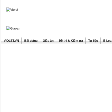
ViOLET.VN
Bài giảng
Giáo án
Đề thi & Kiểm tra
Tư liệu
E-Lea