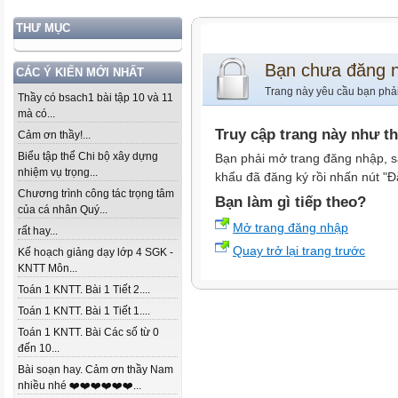
THƯ MỤC
Bạn chưa đăng 
CÁC Ý KIẾN MỚI NHẤT
Trang này yêu cầu bạn phả
Thầy có bsach1 bài tập 10 và 11
mà có...
Truy cập trang này như t
Cảm ơn thầy!...
Biểu tập thể Chi bộ xây dựng
Bạn phải mở trang đăng nhập, s
nhiệm vụ trọng...
khẩu đã đăng ký rồi nhấn nút "Đ
Chương trình công tác trọng tâm
Bạn làm gì tiếp theo?
của cá nhân Quý...
Mở trang đăng nhập
rất hay...
Quay trở lại trang trước
Kế hoạch giảng dạy lớp 4 SGK -
KNTT Môn...
Toán 1 KNTT. Bài 1 Tiết 2....
Toán 1 KNTT. Bài 1 Tiết 1....
Toán 1 KNTT. Bài Các số từ 0
đến 10...
Bài soạn hay. Cảm ơn thầy Nam
nhiều nhé ❤️❤️❤️❤️❤️❤️...