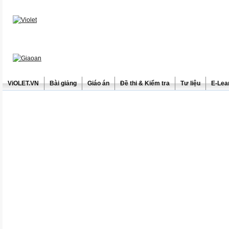
ViOLET.VN
Bài giảng
Giáo án
Đề thi & Kiểm tra
Tư liệu
E-Lea