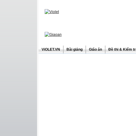
ViOLET.VN
Bài giảng
Giáo án
Đề thi & Kiểm t