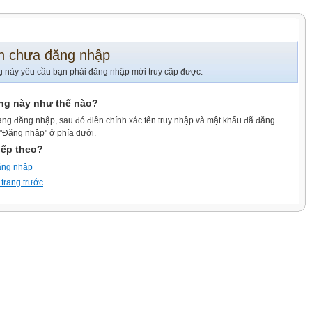
n chưa đăng nhập
g này yêu cầu bạn phải đăng nhập mới truy cập được.
ang này như thế nào?
ang đăng nhập, sau đó điền chính xác tên truy nhập và mật khẩu đã đăng
 "Đăng nhập" ở phía dưới.
iếp theo?
ăng nhập
 trang trước