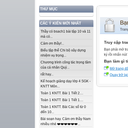
THƯ MỤC
Bạ
CÁC Ý KIẾN MỚI NHẤT
Tran
Thầy có bsach1 bài tập 10 và 11
mà có...
Truy cập tr
Cảm ơn thầy!...
Bạn phải mở tr
Biểu tập thể Chi bộ xây dựng
ký rồi nhấn nút
nhiệm vụ trọng...
Bạn làm gì t
Chương trình công tác trọng tâm
của cá nhân Quý...
Mở trang đ
rất hay...
Quay trở lại
Kế hoạch giảng dạy lớp 4 SGK -
KNTT Môn...
Toán 1 KNTT. Bài 1 Tiết 2....
Toán 1 KNTT. Bài 1 Tiết 1....
Toán 1 KNTT. Bài Các số từ 0
đến 10...
Bài soạn hay. Cảm ơn thầy Nam
nhiều nhé ❤️❤️❤️❤️❤️❤️...