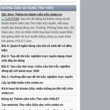
HƯỚNG DẪN SỬ DỤNG THƯ VIỆN
Xác thực Thông tin thành viên trên violet.vn
Sau khi đã đăng ký thành công và trở
thành thành viên của Thư viện trực tuyến, nếu bạn
muốn tạo trang riêng cho Trường, Phòng Giáo dục, Sở
Giáo dục, cho cá nhân mình hay bạn muốn soạn thảo
bài giảng điện tử trực tuyến bằng công cụ soạn thảo
bài giảng ViOLET, bạn...
Bài 4: Quản lí ngân hàng câu hỏi và sinh đề có điều
kiện
Bài 3: Tạo đề thi trắc nghiệm trực tuyến dạng chọn
một đáp án đúng
Bài 2: Tạo cây thư mục chứa câu hỏi trắc nghiệm
đồng bộ với danh mục SGK
Bài 1: Hướng dẫn tạo đề thi trắc nghiệm trực tuyến
Lấy lại Mật khẩu trên violet.vn
Kích hoạt tài khoản (Xác nhận thông tin liên hệ) trên
violet.vn
Đăng ký Thành viên trên Thư viện ViOLET
Tạo website Thư viện Giáo dục trên violet.vn