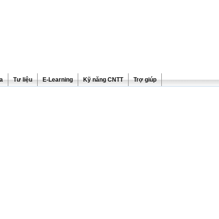
ra
Tư liệu
E-Learning
Kỹ năng CNTT
Trợ giúp