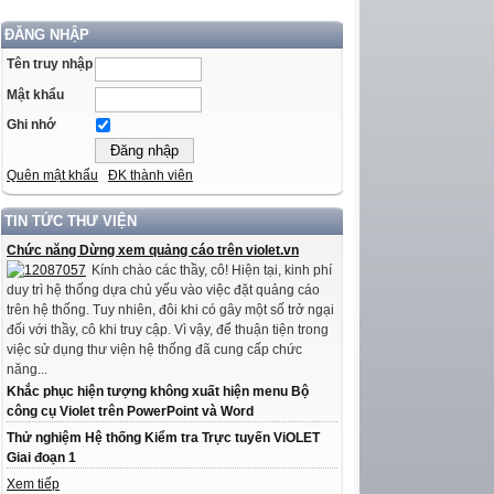
ĐĂNG NHẬP
Tên truy nhập
Mật khẩu
Ghi nhớ
Quên mật khẩu
ĐK thành viên
TIN TỨC THƯ VIỆN
Chức năng Dừng xem quảng cáo trên violet.vn
Kính chào các thầy, cô! Hiện tại, kinh phí
duy trì hệ thống dựa chủ yếu vào việc đặt quảng cáo
trên hệ thống. Tuy nhiên, đôi khi có gây một số trở ngại
đối với thầy, cô khi truy cập. Vì vậy, để thuận tiện trong
việc sử dụng thư viện hệ thống đã cung cấp chức
năng...
Khắc phục hiện tượng không xuất hiện menu Bộ
công cụ Violet trên PowerPoint và Word
Thử nghiệm Hệ thống Kiểm tra Trực tuyến ViOLET
Giai đoạn 1
Xem tiếp