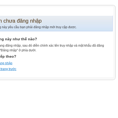
n chưa đăng nhập
g này yêu cầu bạn phải đăng nhập mới truy cập được.
ang này như thế nào?
ang đăng nhập, sau đó điền chính xác tên truy nhập và mật khẩu đã đăng
 "Đăng nhập" ở phía dưới.
iếp theo?
ăng nhập
 trang trước