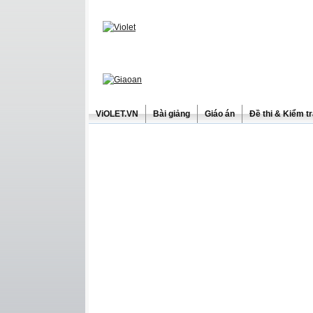
ViOLET.VN
Bài giảng
Giáo án
Đề thi & Kiểm t