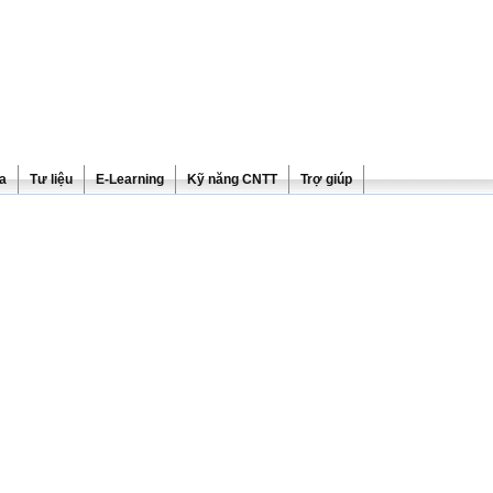
ra
Tư liệu
E-Learning
Kỹ năng CNTT
Trợ giúp