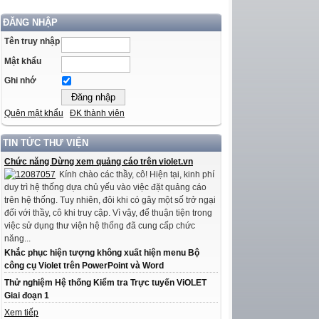
ĐĂNG NHẬP
Tên truy nhập
Mật khẩu
Ghi nhớ
Quên mật khẩu
ĐK thành viên
TIN TỨC THƯ VIỆN
Chức năng Dừng xem quảng cáo trên violet.vn
Kính chào các thầy, cô! Hiện tại, kinh phí
duy trì hệ thống dựa chủ yếu vào việc đặt quảng cáo
trên hệ thống. Tuy nhiên, đôi khi có gây một số trở ngại
đối với thầy, cô khi truy cập. Vì vậy, để thuận tiện trong
việc sử dụng thư viện hệ thống đã cung cấp chức
năng...
Khắc phục hiện tượng không xuất hiện menu Bộ
công cụ Violet trên PowerPoint và Word
Thử nghiệm Hệ thống Kiểm tra Trực tuyến ViOLET
Giai đoạn 1
Xem tiếp