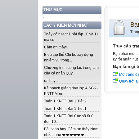
THƯ MỤC
Bạ
CÁC Ý KIẾN MỚI NHẤT
Tran
Thầy có bsach1 bài tập 10 và 11
mà có...
Truy cập tr
Cảm ơn thầy!...
Bạn phải mở tr
Biểu tập thể Chi bộ xây dựng
ký rồi nhấn nút
nhiệm vụ trọng...
Bạn làm gì t
Chương trình công tác trọng tâm
của cá nhân Quý...
Mở trang đ
rất hay...
Quay trở lại
Kế hoạch giảng dạy lớp 4 SGK -
KNTT Môn...
Toán 1 KNTT. Bài 1 Tiết 2....
Toán 1 KNTT. Bài 1 Tiết 1....
Toán 1 KNTT. Bài Các số từ 0
đến 10...
Bài soạn hay. Cảm ơn thầy Nam
nhiều nhé ❤️❤️❤️❤️❤️❤️...