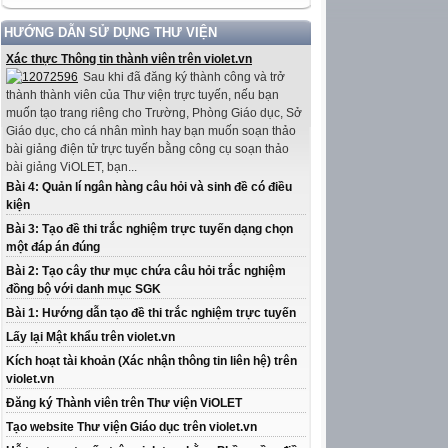
HƯỚNG DẪN SỬ DỤNG THƯ VIỆN
Xác thực Thông tin thành viên trên violet.vn
Sau khi đã đăng ký thành công và trở
thành thành viên của Thư viện trực tuyến, nếu bạn
muốn tạo trang riêng cho Trường, Phòng Giáo dục, Sở
Giáo dục, cho cá nhân mình hay bạn muốn soạn thảo
bài giảng điện tử trực tuyến bằng công cụ soạn thảo
bài giảng ViOLET, bạn...
Bài 4: Quản lí ngân hàng câu hỏi và sinh đề có điều
kiện
Bài 3: Tạo đề thi trắc nghiệm trực tuyến dạng chọn
một đáp án đúng
Bài 2: Tạo cây thư mục chứa câu hỏi trắc nghiệm
đồng bộ với danh mục SGK
Bài 1: Hướng dẫn tạo đề thi trắc nghiệm trực tuyến
Lấy lại Mật khẩu trên violet.vn
Kích hoạt tài khoản (Xác nhận thông tin liên hệ) trên
violet.vn
Đăng ký Thành viên trên Thư viện ViOLET
Tạo website Thư viện Giáo dục trên violet.vn