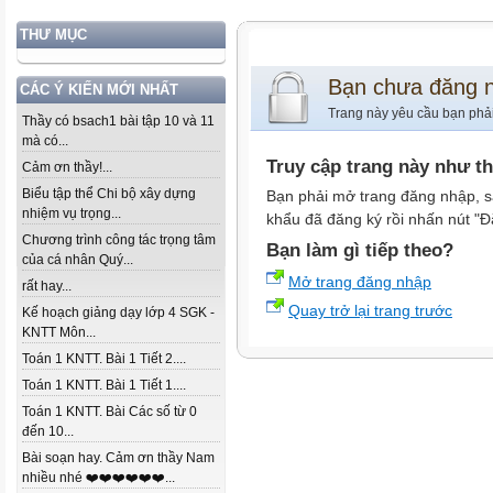
THƯ MỤC
Bạn chưa đăng 
CÁC Ý KIẾN MỚI NHẤT
Trang này yêu cầu bạn phả
Thầy có bsach1 bài tập 10 và 11
mà có...
Truy cập trang này như t
Cảm ơn thầy!...
Biểu tập thể Chi bộ xây dựng
Bạn phải mở trang đăng nhập, s
nhiệm vụ trọng...
khẩu đã đăng ký rồi nhấn nút "Đ
Chương trình công tác trọng tâm
Bạn làm gì tiếp theo?
của cá nhân Quý...
Mở trang đăng nhập
rất hay...
Quay trở lại trang trước
Kế hoạch giảng dạy lớp 4 SGK -
KNTT Môn...
Toán 1 KNTT. Bài 1 Tiết 2....
Toán 1 KNTT. Bài 1 Tiết 1....
Toán 1 KNTT. Bài Các số từ 0
đến 10...
Bài soạn hay. Cảm ơn thầy Nam
nhiều nhé ❤️❤️❤️❤️❤️❤️...