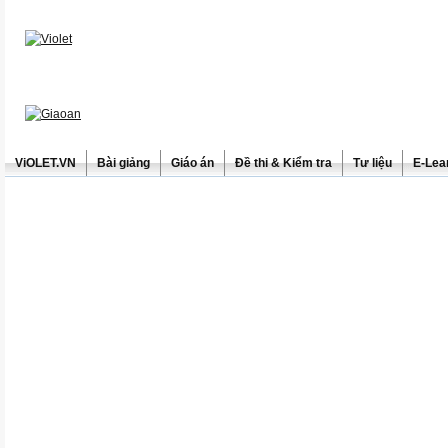
ViOLET.VN
Bài giảng
Giáo án
Đề thi & Kiểm tra
Tư liệu
E-Lea