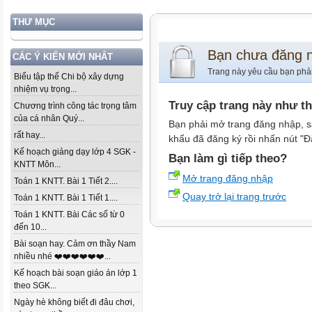
THƯ MỤC
Bạn chưa đăng 
CÁC Ý KIẾN MỚI NHẤT
Trang này yêu cầu bạn phả
Biểu tập thể Chi bộ xây dựng
nhiệm vụ trọng...
Truy cập trang này như t
Chương trình công tác trọng tâm
của cá nhân Quý...
Bạn phải mở trang đăng nhập, s
rất hay...
khẩu đã đăng ký rồi nhấn nút "Đ
Kế hoạch giảng dạy lớp 4 SGK -
Bạn làm gì tiếp theo?
KNTT Môn...
Mở trang đăng nhập
Toán 1 KNTT. Bài 1 Tiết 2....
Quay trở lại trang trước
Toán 1 KNTT. Bài 1 Tiết 1....
Toán 1 KNTT. Bài Các số từ 0
đến 10...
Bài soạn hay. Cảm ơn thầy Nam
nhiều nhé ❤️❤️❤️❤️❤️❤️...
Kế hoạch bài soạn giáo án lớp 1
theo SGK...
Ngày hè không biết đi đâu chơi,