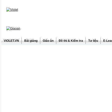
ViOLET.VN
Bài giảng
Giáo án
Đề thi & Kiểm tra
Tư liệu
E-Lea